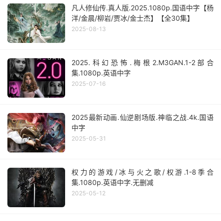
凡人修仙传.真人版.2025.1080p.国语中字【杨
洋/金晨/柳岩/贾冰/金士杰】【全30集】
2025-08-13
2025.科幻恐怖.梅根2.M3GAN.1-2部合
集.1080p.英语中字
2025-07-16
2025最新动画.仙逆剧场版.神临之战.4k.国语
中字
2025-05-31
权力的游戏/冰与火之歌/权游.1-8季合
集.1080p.英语中字.无删减
2025-05-12