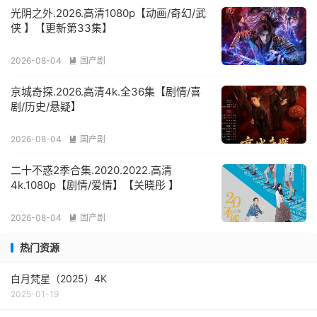
光阴之外.2026.高清1080p【动画/奇幻/武
侠 】【更新第33集】
2026-08-04
国产剧

京城奇探.2026.高清4k.全36集【剧情/喜
剧/历史/悬疑】
2026-08-04
国产剧

二十不惑2季合集.2020.2022.高清
4k.1080p【剧情/爱情】【关晓彤 】
2026-08-04
国产剧

热门资源
白月梵星（2025）4K
2025-01-19