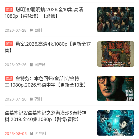
聪明镇/聰明鎮.2026.全10集.高清
置顶
1080p【梁咏琪】【恐怖】
2026-07-28
台剧

悬案.2026.高清4k.1080p【更新全17
置顶
集】
2026-07-26
国产剧

金特务：本色回归/金部长/金特
置顶
工.1080p.2026.韩语中字【更新全10集】
2026-07-26
韩剧

盗墓笔记2/盗墓笔记之怒海潜沙&秦岭神
树.2019.全40集.1080p【剧情/冒险】
2026-08-05
国产剧
