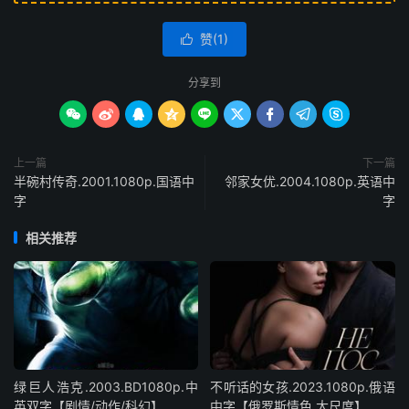
赞(
1
)

分享到









上一篇
下一篇
半碗村传奇.2001.1080p.国语中
邻家女优.2004.1080p.英语中
字
字
相关推荐
绿巨人浩克.2003.BD1080p.中
不听话的女孩.2023.1080p.俄语
英双字【剧情/动作/科幻】
中字【俄罗斯情色.大尺度】