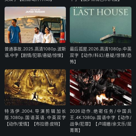
普通事故.2025.高清1080p.波斯
最后孤屋.2026.高清1080p.中英
语.中字【剧情/犯罪/悬疑/惊悚】
双字【动作/科幻/悬疑/惊悚/恐
怖】
特洛伊.2004.导演剪辑加长
2026动作.绝密任务/中国兵
版.1080p.国语英语.中英双字
王.4K.1080p.国语中字【动作/
【动作/爱情】【布拉德·皮特】
战争/犯罪】【卢靖姗/余文乐/屈
菁菁】