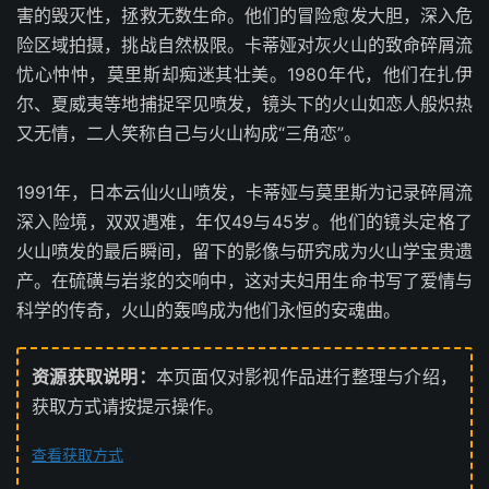
害的毁灭性，拯救无数生命。他们的冒险愈发大胆，深入危
险区域拍摄，挑战自然极限。卡蒂娅对灰火山的致命碎屑流
忧心忡忡，莫里斯却痴迷其壮美。1980年代，他们在扎伊
尔、夏威夷等地捕捉罕见喷发，镜头下的火山如恋人般炽热
又无情，二人笑称自己与火山构成“三角恋”。
1991年，日本云仙火山喷发，卡蒂娅与莫里斯为记录碎屑流
深入险境，双双遇难，年仅49与45岁。他们的镜头定格了
火山喷发的最后瞬间，留下的影像与研究成为火山学宝贵遗
产。在硫磺与岩浆的交响中，这对夫妇用生命书写了爱情与
科学的传奇，火山的轰鸣成为他们永恒的安魂曲。
资源获取说明：
本页面仅对影视作品进行整理与介绍，
获取方式请按提示操作。
查看获取方式