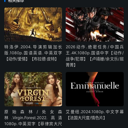
相关推荐
特洛伊.2004.导演剪辑加长
2026动作.绝密任务/中国兵
版.1080p.国语英语.中英双字
王.4K.1080p.国语中字【动作/
【动作/爱情】【布拉德·皮特】
战争/犯罪】【卢靖姗/余文乐/屈
菁菁】
原始森林/处女森
艾曼纽.2024.1080p.中文字幕
林.Virgin.Forest.2022.高清
【法国大尺度/情色片】
1080p.中英双字【菲律宾大尺