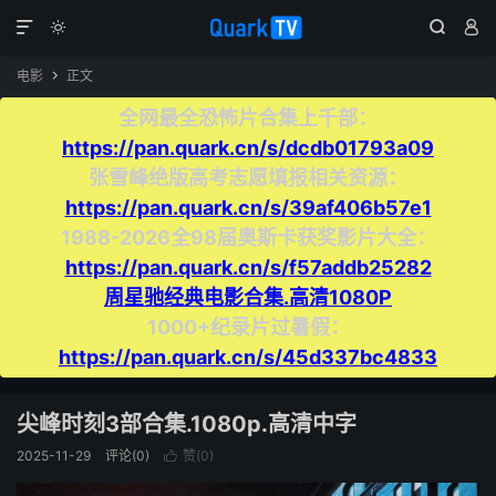




电影
正文

全网最全恐怖片合集上千部：
https://pan.quark.cn/s/dcdb01793a09
张雪峰绝版高考志愿填报相关资源：
https://pan.quark.cn/s/39af406b57e1
1988-2026全98届奥斯卡获奖影片大全：
https://pan.quark.cn/s/f57addb25282
周星驰经典电影合集.高清1080P
1000+纪录片过暑假：
https://pan.quark.cn/s/45d337bc4833
尖峰时刻3部合集.1080p.高清中字
2025-11-29
评论(0)
赞(
0
)
