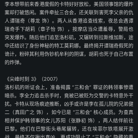
李本想带前来香港度假的卡特好好放松，美国领事馆的爆炸
案却打破悠闲。案件牵扯三合会，还关联到害死李父亲的仇
人谭瑞奇（尊龙 饰）。两人从香港追查线索，夜总会遇谭
瑞奇手下胡莉（章子怡 饰），按摩店当众遭羞辱，警局也
突发爆炸。随后他们追至洛杉矶，又辗转到拉斯维加斯，途
中还结识了身份神秘的特工莫莉娜。最终揭开谭瑞奇假死的
诡计，粉碎其利用伪钞机牟利的阴谋，胡莉也死于自己布置
的炸弹。
《尖峰时刻 3》（2007）
洛杉矶的听证会上，准备揭露 “三和会” 罪证的韩领事惨遭
暗杀。李全力追击杀手时，竟被已被贬为交警的卡特意外干
扰。卡特从现场痕迹推断，凶手或许是李在孤儿院的兄弟健
二（真田广之 饰），如今已是 “三和会” 核心成员。为查真
相并保护韩领事的女儿苏阳（张静初 饰），两人结伴前往
巴黎。他们在巴黎街头巷尾辗转，还在埃菲尔铁塔展开激
战，最终不仅揪出真凶，更成功阻止了 “三和会” 隐藏的重