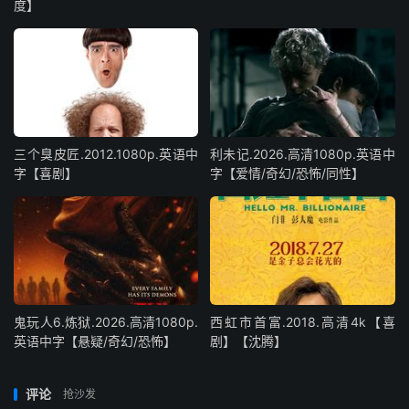
度】
三个臭皮匠.2012.1080p.英语中
利未记.2026.高清1080p.英语中
字【喜剧】
字【爱情/奇幻/恐怖/同性】
鬼玩人6.炼狱.2026.高清1080p.
西虹市首富.2018.高清4k【喜
英语中字【悬疑/奇幻/恐怖】
剧】【沈腾】
评论
抢沙发