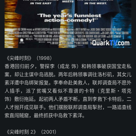
《尖峰时刻》（1998）
香港回归前夕，警探李（成龙 饰）和韩领事破获国宝走私
案，却让主谋中岛逃脱。两年后韩领事调往洛杉矶，其女儿
素洋遭中岛绑架报复。李奉命赴美救人，联邦调查局不愿外
人插手，派了贫嘴又看似不靠谱的卡特（克里斯・塔克
饰）敷衍拖延。起初两人矛盾不断，直到李救下卡特后，二
人才抛开成见联手。他们摆脱联邦调查局掣肘，一路追查线
索直闯贼窟，最终抓获中岛救下素洋。
《尖峰时刻 2》（2001）