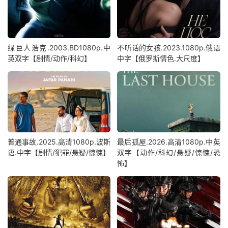
绿巨人浩克.2003.BD1080p.中
不听话的女孩.2023.1080p.俄语
英双字【剧情/动作/科幻】
中字【俄罗斯情色.大尺度】
普通事故.2025.高清1080p.波斯
最后孤屋.2026.高清1080p.中英
语.中字【剧情/犯罪/悬疑/惊悚】
双字【动作/科幻/悬疑/惊悚/恐
怖】