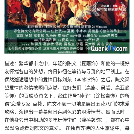
描述：繁华都市之中，年轻的陈文（夏雨饰）和他的一班好
友怀揣各自的梦想，终日徘徊在等待与寻觅的地平线上。在
偶然邂逅理想中的爱情目标刘荣（李冰冰饰）之后，陈文渴
望爱情的激情被瞬间点燃。在好友们（高旗、吴超、高亚麟
等饰）的百般怂恿之下，经由绰号“孙子”（涂松岩饰）的所
谓“恋爱专家”点拨，陈文不顾一切地是展出五花八门的求爱
攻略，演绎出一幕幕颇具喜剧色彩的浪漫情节。然而此时，
在他身旁暗中相助的多年玩伴李静（龚蓓苾饰），却在心中
默默隐藏着对陈文的真爱。 在独自等待的人生旅途中，每