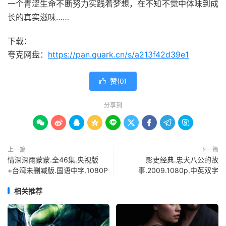
一个青涩生命不断努力实践着梦想，在不知不觉中体味到成
长的真实滋味……
下载：
夸克网盘：
https://pan.quark.cn/s/a213f42d39e1
赞(
0
)

分享到









上一篇
下一篇
情深深雨蒙蒙.全46集.央视版
影史经典.忠犬八公的故
+台湾未删减版.国语中字.1080P
事.2009.1080p.中英双字
相关推荐