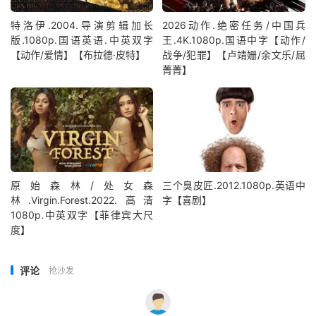
特洛伊.2004.导演剪辑加长
2026动作.绝密任务/中国兵
版.1080p.国语英语.中英双字
王.4K.1080p.国语中字【动作/
【动作/爱情】【布拉德·皮特】
战争/犯罪】【卢靖姗/余文乐/屈
菁菁】
原始森林/处女森
三个臭皮匠.2012.1080p.英语中
林.Virgin.Forest.2022.高清
字【喜剧】
1080p.中英双字【菲律宾大尺
度】
评论
抢沙发