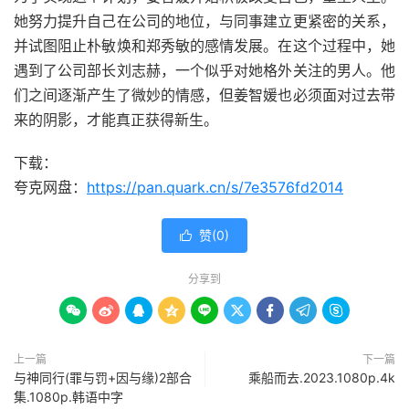
她努力提升自己在公司的地位，与同事建立更紧密的关系，
并试图阻止朴敏焕和郑秀敏的感情发展。在这个过程中，她
遇到了公司部长刘志赫，一个似乎对她格外关注的男人。他
们之间逐渐产生了微妙的情感，但姜智媛也必须面对过去带
来的阴影，才能真正获得新生。
下载：
夸克网盘：
https://pan.quark.cn/s/7e3576fd2014
赞(
0
)

分享到









上一篇
下一篇
与神同行(罪与罚+因与缘)2部合
乘船而去.2023.1080p.4k
集.1080p.韩语中字