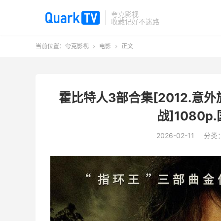
夸克影视
收藏记好不迷路
当前位置：
夸克影视
电影
正文


霍比特人3部合集[2012.意外旅
战]1080
2026-02-11
分类