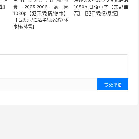
高清
黑社会2部.以和为
嫌疑人X的献身.2008.高清
同性】
贵.2005.2006.高清
1080p.日语中字【东野圭
1080p【犯罪/剧情/惊悚】
吾】【犯罪/剧情/悬疑】
【古天乐/任达华/张家辉/林
家栋/林雪】
提交评论