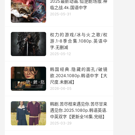
2025最新动画.仙逆剧场版.神
临之战.4k.国语中字
2025-05-31
权力的游戏/冰与火之歌/权
游.1-8季合集.1080p.英语中
字.无删减
2025-05-12
韩国经典.隐藏的面孔/破镜
欲.2024.1080p.韩语中字【大
尺度.未删减】
2026-06-05
韩剧.苦尽柑来遇见你.苦尽甘来
遇见你.2025.1080p.韩语英语.
中英双字【更新全16集.完结】
2025-03-29