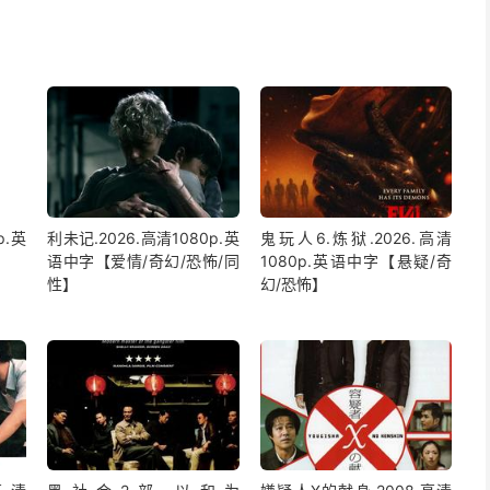
p.英
利未记.2026.高清1080p.英
鬼玩人6.炼狱.2026.高清
语中字【爱情/奇幻/恐怖/同
1080p.英语中字【悬疑/奇
性】
幻/恐怖】