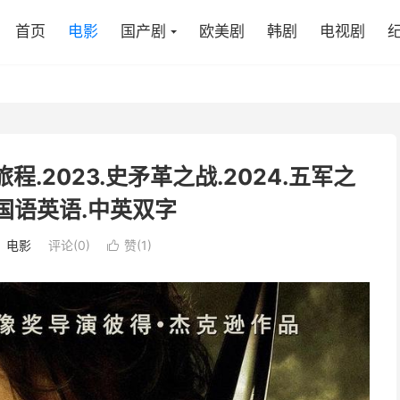
首页
电影
国产剧
欧美剧
韩剧
电视剧
程.2023.史矛革之战.2024.五军之
p.国语英语.中英双字
：
电影
评论(0)
赞(
1
)
