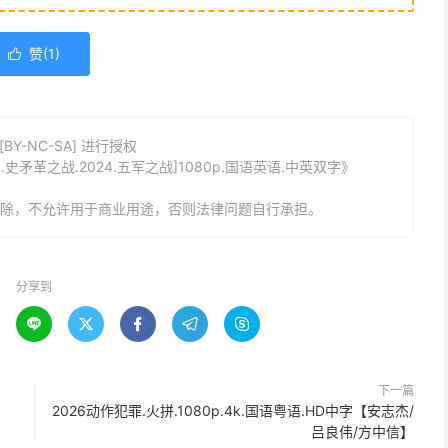
赞(
1
)

Y-NC-SA] 进行授权
.史矛革之战.2024.五军之战]1080p.国语英语.中英双字》
删除，不允许用于商业用途，否则法律问题自行承担。
分享到





下一篇
2026动作犯罪.火拼.1080p.4k.国语粤语.HD中字【安志杰/
吕良伟/方中信】