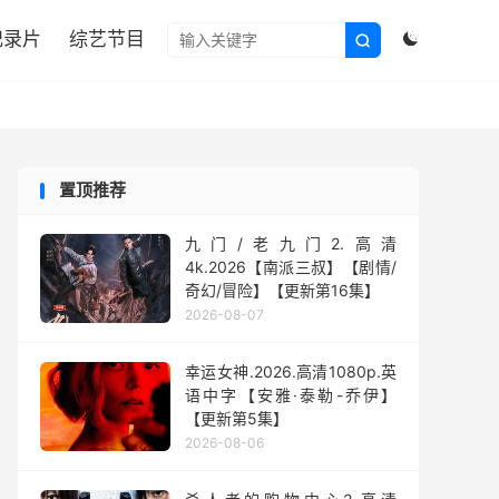

纪录片
综艺节目


置顶推荐
九门/老九门2.高清
4k.2026【南派三叔】【剧情/
奇幻/冒险】【更新第16集】
2026-08-07
幸运女神.2026.高清1080p.英
语中字【安雅·泰勒-乔伊】
【更新第5集】
2026-08-06