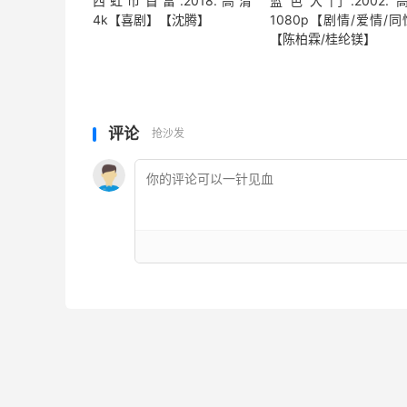
西虹市首富.2018.高清
蓝色大门.2002.
4k【喜剧】【沈腾】
1080p【剧情/爱情/
【陈柏霖/桂纶镁】
评论
抢沙发