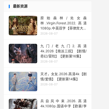
最新资源
原始森林/处女森
林.Virgin.Forest.2022.高清
1080p.中英双字【菲律宾大尺
度】
2026-08-07
九门/老九门2.高清
4k.2026【南派三叔】【剧情/
奇幻/冒险】【更新第16集】
2026-08-07
天才，女友.2026.高清4k【剧
情/爱情】【更新第14集】
2026-08-07
兵自风中来‎.2026.高清
4k.1080p.国语中字【欧豪/李