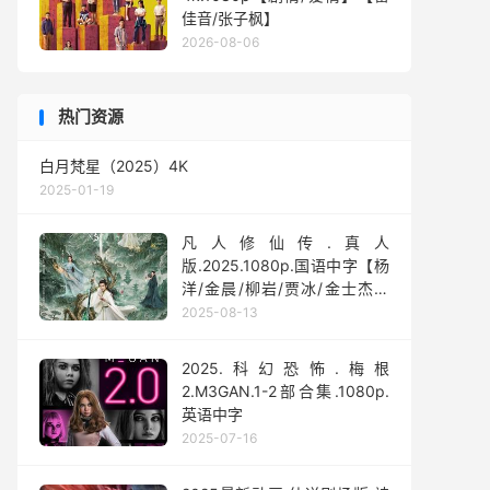
佳音/张子枫】
2026-08-06
热门资源
白月梵星（2025）4K
2025-01-19
凡人修仙传.真人
版.2025.1080p.国语中字【杨
洋/金晨/柳岩/贾冰/金士杰】
【全30集】
2025-08-13
2025.科幻恐怖.梅根
2.M3GAN.1-2部合集.1080p.
英语中字
2025-07-16