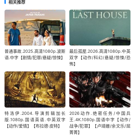
相关推荐
普通事故.2025.高清1080p.波斯
最后孤屋.2026.高清1080p.中英
语.中字【剧情/犯罪/悬疑/惊悚】
双字【动作/科幻/悬疑/惊悚/恐
怖】
特洛伊.2004.导演剪辑加长
2026动作.绝密任务/中国兵
版.1080p.国语英语.中英双字
王.4K.1080p.国语中字【动作/
【动作/爱情】【布拉德·皮特】
战争/犯罪】【卢靖姗/余文乐/屈
菁菁】