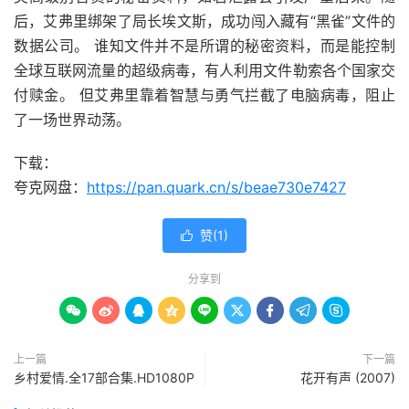
后，艾弗里绑架了局长埃文斯，成功闯入藏有“黑雀”文件的
数据公司。 谁知文件并不是所谓的秘密资料，而是能控制
全球互联网流量的超级病毒，有人利用文件勒索各个国家交
付赎金。 但艾弗里靠着智慧与勇气拦截了电脑病毒，阻止
了一场世界动荡。
下载：
夸克网盘：
https://pan.quark.cn/s/beae730e7427
赞(
1
)

分享到









上一篇
下一篇
乡村爱情.全17部合集.HD1080P
花开有声 (2007)