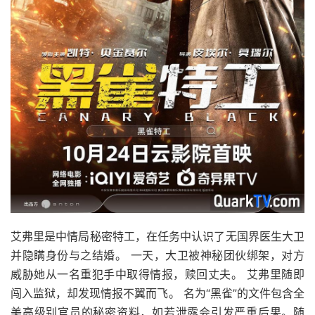
艾弗里是中情局秘密特工，在任务中认识了无国界医生大卫
并隐瞒身份与之结婚。 一天，大卫被神秘团伙绑架，对方
威胁她从一名重犯手中取得情报，赎回丈夫。 艾弗里随即
闯入监狱，却发现情报不翼而飞。 名为“黑雀”的文件包含全
美高级别官员的秘密资料，如若泄露会引发严重后果。随