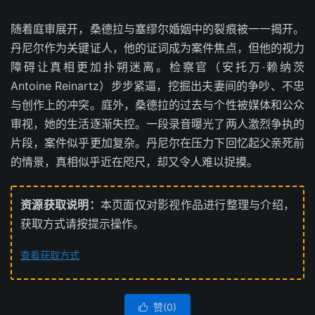
随着庭审展开，桑德拉与塞缪尔婚姻中的裂痕被一一揭开。
丹尼尔作为关键证人，他的证词成为案件焦点，但他的视力
障碍让真相更加扑朔迷离。检察官（安托万·赖纳茨
Antoine Reinartz）步步紧逼，挖掘出夫妻间的争吵、不忠
与创作上的冲突。庭外，桑德拉的过去与个性被媒体和公众
审视，她的生活逐渐失控。一段录音曝光了两人激烈争执的
片段，案件似乎更加复杂。丹尼尔在压力下回忆起父亲死前
的情景，真相似乎近在咫尺，却又令人难以捉摸。
资源获取说明：
本页面仅对影视作品进行整理与介绍，
获取方式请按提示操作。
查看获取方式
赞(
0
)
