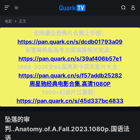




电影
正文

全网最全恐怖片合集上千部：
https://pan.quark.cn/s/dcdb01793a09
张雪峰绝版高考志愿填报相关资源：
https://pan.quark.cn/s/39af406b57e1
1988-2026全98届奥斯卡获奖影片大全：
https://pan.quark.cn/s/f57addb25282
周星驰经典电影合集.高清1080P
1000+纪录片过暑假：
https://pan.quark.cn/s/45d337bc4833
坠落的审
判..Anatomy.of.A.Fall.2023.1080p.国语法
语