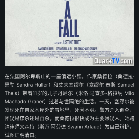
在法国阿尔卑斯山的一座偏远小镇，作家桑德拉（桑德拉·
惠勒 Sandra Hüller）和丈夫塞缪尔（塞缪尔·泰斯 Samuel
Theis）带着11岁的儿子丹尼尔（米洛·马查多-格拉纳 Milo
Machado Graner）过着与世隔绝的生活。一天，塞缪尔被
发现死在自家木屋外的雪地里，死因不明。警方介入调查，
怀疑是谋杀还是自杀，而桑德拉很快成为主要嫌疑人。她聘
请律师文森特（斯万·阿劳德 Swann Arlaud）为自己辩护，
试图证明清白。