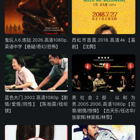
鬼玩人6.炼狱.2026.高清1080p.
西虹市首富.2018.高清4k【喜
英语中字【悬疑/奇幻/恐怖】
剧】【沈腾】
蓝色大门.2002.高清1080p【剧
黑社会2部.以和为
情/爱情/同性】【陈柏霖/桂纶
贵.2005.2006.高清1080p【犯
镁】
罪/剧情/惊悚】【古天乐/任达华/
张家辉/林家栋/林雪】