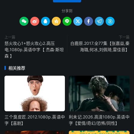
分享到









上一篇
下一篇
怒火攻心1+怒火攻心2.高压
白鹿原.2017.全77集【张嘉益,秦
电.1080p.英语中字【 杰森·斯坦
海璐,何冰,刘佩琦,雷佳音】
森 】
相关推荐
三个臭皮匠.2012.1080p.英语中
利未记.2026.高清1080p.英语中
字【喜剧】
字【爱情/奇幻/恐怖/同性】