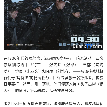
在1930年代的哈尔滨，满洲国特务横行，暗流涌动。四名
苏联训练的中共特工——张宪臣（张译）、王郁（秦海
璐）、楚良（朱亚文）和晓雨（刘浩存）——被派往冰城执
行代号“乌特拉”的秘密任务，目标是营救一名叛逃者，揭露
日军罪行。然而，刚一落地，他们便落入特务头子高彬（倪
大红）的圈套，行动暴露，队伍被迫分散。
张宪臣和王郁假扮夫妻潜伏，试图联系接头人，却发现叛徒