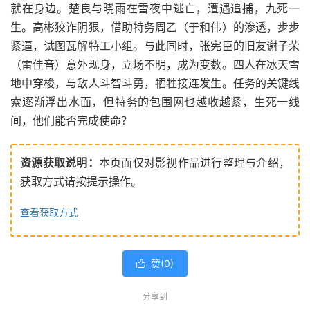
就在身边。楚良与晓雨在雪夜中逃亡，遭遇追捕，九死一
生。高彬狡诈阴狠，借助特务周乙（于和伟）的渗透，步步
紧逼，试图瓦解特工小组。与此同时，张宪臣的旧友谢子荣
（雷佳音）意外现身，立场不明，成为变数。四人在冰天雪
地中穿梭，与敌人斗智斗勇，牺牲接连发生。任务的关键线
索逐渐浮出水面，但特务的包围网也越收越紧，生死一线
间，他们能否完成使命？
资源获取说明：
本页面仅对影视作品进行整理与介绍，
获取方式请按提示操作。
查看获取方式
赞(
0
)

分享到