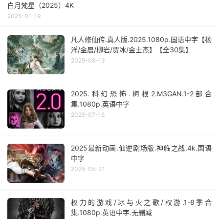
白月梵星（2025）4K
2025-01-19
凡人修仙传.真人版.2025.1080p.国语中字【杨
洋/金晨/柳岩/贾冰/金士杰】【全30集】
2025-08-13
2025.科幻恐怖.梅根2.M3GAN.1-2部合
集.1080p.英语中字
2025-07-16
2025最新动画.仙逆剧场版.神临之战.4k.国语
中字
2025-05-31
权力的游戏/冰与火之歌/权游.1-8季合
集.1080p.英语中字.无删减