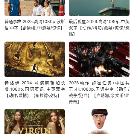
普通事故.2025.高清1080p.波斯
最后孤屋.2026.高清1080p.中英
语.中字【剧情/犯罪/悬疑/惊悚】
双字【动作/科幻/悬疑/惊悚/恐
怖】
特洛伊.2004.导演剪辑加长
2026动作.绝密任务/中国兵
版.1080p.国语英语.中英双字
王.4K.1080p.国语中字【动作/
【动作/爱情】【布拉德·皮特】
战争/犯罪】【卢靖姗/余文乐/屈
菁菁】