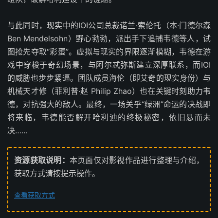
与此同时，现实中的IOI公司总裁诺兰·索伦托（本·门德尔森
Ben Mendelsohn）野心勃勃，派出手下追捕韦德等人，试
图抢先夺取“彩蛋”。虚拟与现实的界限逐渐模糊，韦德在游
戏中穿梭于奇幻场景，与阿尔忒弥斯建立深厚联系，而IOI
的威胁也步步紧逼。团队成员海伦（即艾奇的现实身份）与
机械天才修（菲利普·赵 Philip Zhao）也在关键时刻助力韦
德，对抗强大的敌人。最终，一场关乎“绿洲”命运的决战即
将来临，韦德能否解开哈利迪的终极秘密，依旧悬而未
决……
资源获取说明：
本页面仅对影视作品进行整理与介绍，
获取方式请按提示操作。
查看获取方式