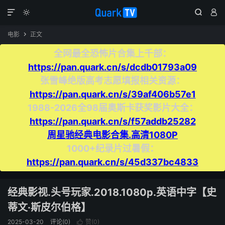




电影
正文

全网最全恐怖片合集上千部：
https://pan.quark.cn/s/dcdb01793a09
张雪峰绝版高考志愿填报相关资源：
https://pan.quark.cn/s/39af406b57e1
1988-2026全98届奥斯卡获奖影片大全：
https://pan.quark.cn/s/f57addb25282
周星驰经典电影合集.高清1080P
1000+纪录片过暑假：
https://pan.quark.cn/s/45d337bc4833
经典影视.头号玩家.2018.1080p.英语中字【史
蒂文·斯皮尔伯格】
2025-03-20
评论(0)
赞(
0
)
