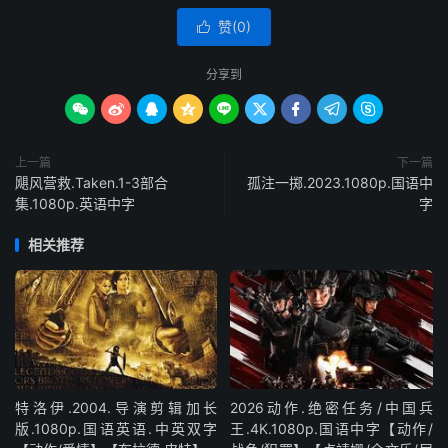
赞(
0
)

分享到









上一篇
下一篇
飓风营救.Taken.1-3部合
孤注一掷.2023.1080p.国语中
集.1080p.英语中字
字
相关推荐
特洛伊.2004.导演剪辑加长
2026动作.绝密任务/中国兵
版.1080p.国语英语.中英双字
王.4K.1080p.国语中字【动作/