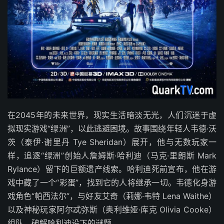
在2045年的未来世界，现实生活暗淡无光，人们沉迷于虚
拟现实游戏“绿洲”，以此逃避困境。故事围绕年轻人韦德·沃
茨（泰伊·谢里丹 Tye Sheridan）展开，他与无数玩家一
样，追逐“绿洲”创始人詹姆斯·哈利迪（马克·里朗斯 Mark
Rylance）留下的巨额遗产线索。哈利迪死前宣布，他在游
戏中藏了一个“彩蛋”，找到它的人将继承一切。韦德化身游
戏角色“帕西法尔”，与好友艾奇（莉娜·韦特 Lena Waithe）
以及神秘玩家阿尔忒弥斯（奥利维娅·库克 Olivia Cooke）
组队，破解哈利迪设下的谜题。