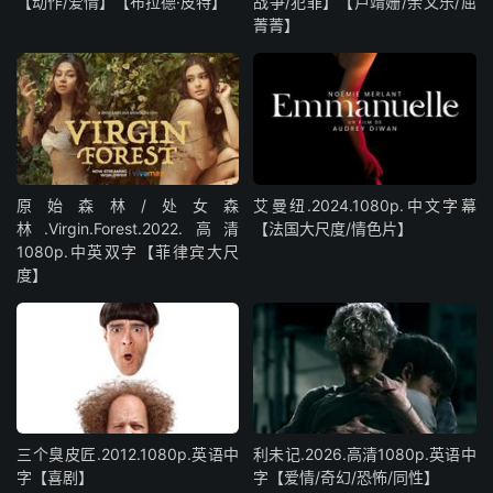
【动作/爱情】【布拉德·皮特】
战争/犯罪】【卢靖姗/余文乐/屈
菁菁】
原始森林/处女森
艾曼纽.2024.1080p.中文字幕
林.Virgin.Forest.2022.高清
【法国大尺度/情色片】
1080p.中英双字【菲律宾大尺
度】
三个臭皮匠.2012.1080p.英语中
利未记.2026.高清1080p.英语中
字【喜剧】
字【爱情/奇幻/恐怖/同性】