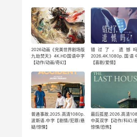
2026动画《完美世界剧场版
错过了，遗憾
九劫焚天》4K.HD国语中字
2026.4K.1080p.国
【动作/动画/奇幻】
【喜剧/爱情】
普通事故.2025.高清1080p.
最后孤屋.2026.高清108
波斯语.中字【剧情/犯罪/悬
中英双字【动作/科幻/悬
疑/惊悚】
惊悚/恐怖】