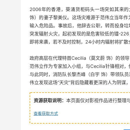
2006年的香港，葵涌货柜码头一场突如其来
饰）的妻子黎美仪。这场灾难源于范伟立当年作
输入危险品。事故后，他辞去公职，转而投身垃
突发辐射火灾，起初发现的是危害较低的镭-226
即将来袭，若不及时控制，24小时内辐射将扩散
政府高层在代理特首Cecilia（莫文蔚 饰）
范伟立作为专家加入小组，与Cecilia针锋相
与此同时，消防队长黎杰峰（白宇 饰）带领队
伟立发现这场“天灾”背后隐藏着更深的人为阴谋
资源获取说明：
本页面仅对影视作品进行整理
查看获取方式