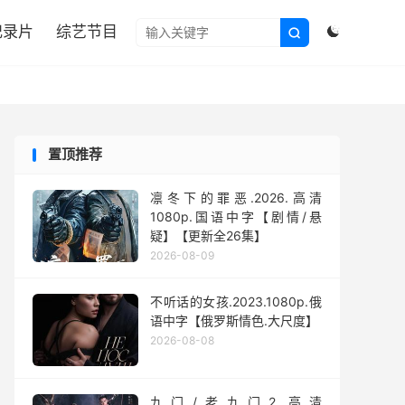

纪录片
综艺节目


置顶推荐
凛冬下的罪恶.2026.高清
1080p.国语中字【剧情/悬
疑】【更新全26集】
2026-08-09
不听话的女孩.2023.1080p.俄
语中字【俄罗斯情色.大尺度】
2026-08-08
九门/老九门2.高清