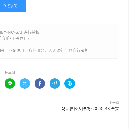
赞(
0
)

Y-NC-SA] 进行授权
/莫文蔚/王丹妮】》
删除，不允许用于商业用途，否则法律问题自行承担。
分享到





下一篇
奶龙搞怪大作战 (2023) 4K 全集