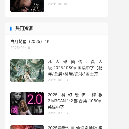
2026-08-08
热门资源
白月梵星（2025）4K
2025-01-19
凡人修仙传.真人
版.2025.1080p.国语中字【杨
洋/金晨/柳岩/贾冰/金士杰】
【全30集】
2025-08-13
2025.科幻恐怖.梅根
2.M3GAN.1-2部合集.1080p.
英语中字
2025-07-16
2025最新动画.仙逆剧场版.神