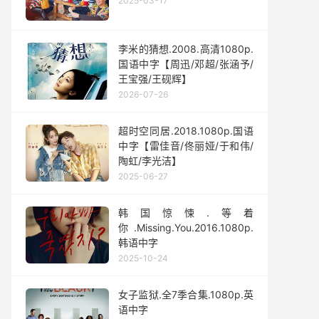
2025-03-17
李米的猜想.2008.高清1080p.
国语中字【周迅/邓超/张涵予/
王宝强/王砚辉】
2026-07-26
超时空同居.2018.1080p.国语
中字【雷佳音/佟丽娅/于和伟/
陶虹/李光洁】
2025-06-27
韩国惊悚.等着
你.Missing.You.2016.1080p.
韩语中字
2025-10-24
女子监狱.全7季合集.1080p.英
语中字