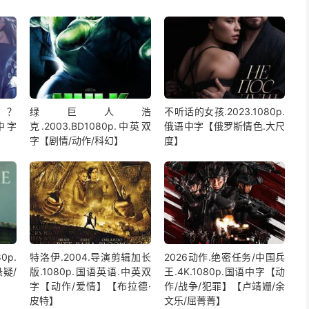
吗？
绿巨人浩
不听话的女孩.2023.1080p.
语中字
克.2003.BD1080p.中英双
俄语中字【俄罗斯情色.大尺
字【剧情/动作/科幻】
度】
0p.
特洛伊.2004.导演剪辑加长
2026动作.绝密任务/中国兵
疑/
版.1080p.国语英语.中英双
王.4K.1080p.国语中字【动
字【动作/爱情】【布拉德·
作/战争/犯罪】【卢靖姗/余
皮特】
文乐/屈菁菁】