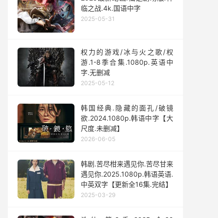
临之战.4k.国语中字
2025-05-31
权力的游戏/冰与火之歌/权
游.1-8季合集.1080p.英语中
字.无删减
2025-05-12
韩国经典.隐藏的面孔/破镜
欲.2024.1080p.韩语中字【大
尺度.未删减】
2026-06-05
韩剧.苦尽柑来遇见你.苦尽甘来
遇见你.2025.1080p.韩语英语.
中英双字【更新全16集.完结】
2025-03-29