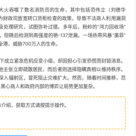
的大火吞噬了数名消防员的生命，其中包括范伟立（刘德华
为财政司放宽转口货柜检查的政策，导致不法商人利用漏洞
圾处理研究，试图弥补过错。多年后，粉岭的“鸿力回收场”
，但随后检测到高强度的铯-137泄漏。一场热带风暴“墨菲”
全港，威胁700万人的生命。
的领导下成立紧急危机应变小组，却因担心引发恐慌而封锁消息。
对，他主张立即疏散居民，而后者则选择隐瞒真相以维持秩序。
员深入辐射区，冒死阻止灾难扩大。然而，随着时间推移，范
，黑心商人和政府内部的博弈让局势更加复杂。
与介绍，获取方式请按提示操作。