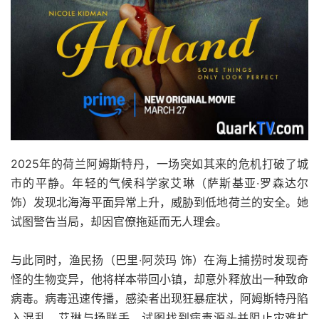
2025年的荷兰阿姆斯特丹，一场突如其来的危机打破了城
市的平静。年轻的气候科学家艾琳（萨斯基亚·罗森达尔
饰）发现北海海平面异常上升，威胁到低地荷兰的安全。她
试图警告当局，却因官僚拖延而无人理会。
与此同时，渔民扬（巴里·阿茨玛 饰）在海上捕捞时发现奇
怪的生物变异，他将样本带回小镇，却意外释放出一种致命
病毒。病毒迅速传播，感染者出现狂暴症状，阿姆斯特丹陷
入混乱。艾琳与扬联手，试图找到病毒源头并阻止灾难扩