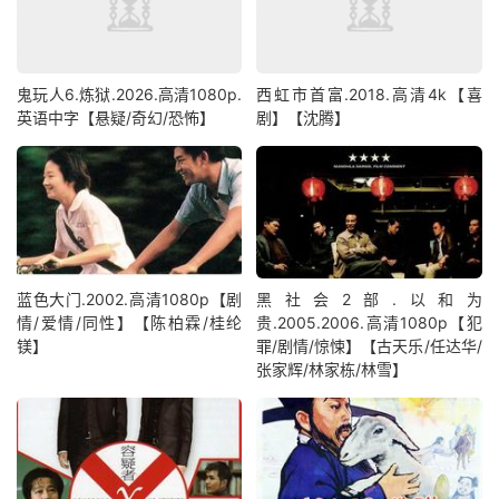
鬼玩人6.炼狱.2026.高清1080p.
西虹市首富.2018.高清4k【喜
英语中字【悬疑/奇幻/恐怖】
剧】【沈腾】
蓝色大门.2002.高清1080p【剧
黑社会2部.以和为
情/爱情/同性】【陈柏霖/桂纶
贵.2005.2006.高清1080p【犯
镁】
罪/剧情/惊悚】【古天乐/任达华/
张家辉/林家栋/林雪】