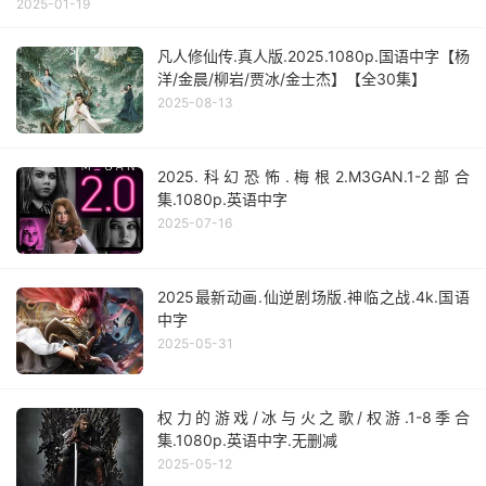
2025-01-19
凡人修仙传.真人版.2025.1080p.国语中字【杨
洋/金晨/柳岩/贾冰/金士杰】【全30集】
2025-08-13
2025.科幻恐怖.梅根2.M3GAN.1-2部合
集.1080p.英语中字
2025-07-16
2025最新动画.仙逆剧场版.神临之战.4k.国语
中字
2025-05-31
权力的游戏/冰与火之歌/权游.1-8季合
集.1080p.英语中字.无删减
2025-05-12