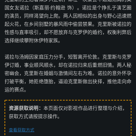
国女友诺拉（斯嘉丽·约翰逊 饰）。诺拉是个挣扎于演艺圈
的演员，同样渴望向上爬。两人因相似的出身与野心迅速燃
起火花，在乡间别墅的暴风雨中偷尝禁果。克里斯被诺拉的
性感与直率吸引，却不愿放弃与克罗伊的婚约，权衡利弊后
选择继续攀附休伊特家族。
诺拉与汤姆因家庭压力分手，短暂离开伦敦。克里斯与克罗
伊订婚，事业顺风顺水，却在诺拉归来后重燃旧情。两人秘
密幽会，克里斯在婚姻与激情间左右为难。诺拉的意外怀孕
打破平衡，她拒绝堕胎，逼迫克里斯做出抉择，推他走向命
运的赛点。
资源获取说明：
本页面仅对影视作品进行整理与介绍，
获取方式请按提示操作。
查看获取方式