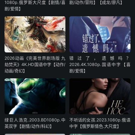
1080p.俄罗斯大尺度【剧情/喜
剧/动作/冒险】【成龙/廖凡】
剧/爱情】
2026动画《完美世界剧场版 九
错过了，遗憾吗？
劫焚天》4K.HD国语中字【动作/
2026.4K.1080p.国语中字【喜
动画/奇幻】
剧/爱情】
绿巨人浩克.2003.BD1080p.中
不听话的女孩.2023.1080p.俄语
英双字【剧情/动作/科幻】
中字【俄罗斯情色.大尺度】