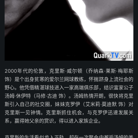
2000年代的伦敦，克里斯·威尔顿（乔纳森·莱斯·梅耶斯
饰）是个出身贫寒的爱尔兰网球教练，怀揣跻身上流社会的
野心。他凭借精湛球技进入一家高端俱乐部，结识富家公子
汤姆·休伊特（马修·古迪 饰）。汤姆热情开朗，很快将克里
斯引入自己的社交圈，妹妹克罗伊（艾米莉·莫迪默 饰）对
克里斯一见钟情。克里斯抓住机会，与克罗伊迅速发展关
系，赢得她父亲的赏识，得以进入家族企业。
克里斯的生活看似步入正轨，却在一次聚会中邂逅汤姆的美