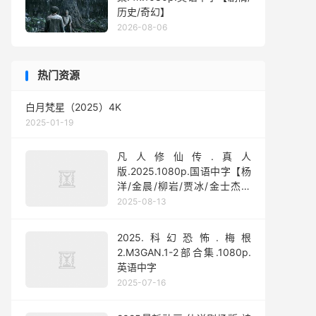
历史/奇幻】
2026-08-06
热门资源
白月梵星（2025）4K
2025-01-19
凡人修仙传.真人
版.2025.1080p.国语中字【杨
洋/金晨/柳岩/贾冰/金士杰】
【全30集】
2025-08-13
2025.科幻恐怖.梅根
2.M3GAN.1-2部合集.1080p.
英语中字
2025-07-16