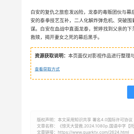
白安的复仇之旅愈发凶险，龙泰的毒贩团伙与幕
安的泰拳技艺互补，二人化解炸弹危机、突破围
谋。白安在血战中直面龙泰，贺婷找到父亲的下
救赎，揭开妻女之死的幕后黑手。
资源获取说明：
本页面仅对影视作品进行整理
查看获取方式
版权声明：本文采用知识共享 署名4.0国际许可协议 [B
文章名称：《惊天大营救.2024.1080p.国语中字【
文章链接：
https://www.quarktv.com/2624.html