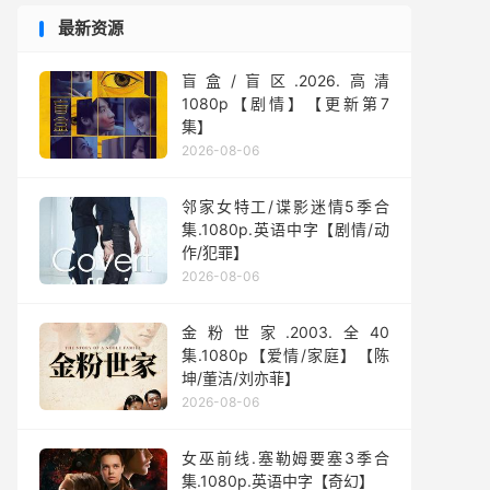
最新资源
盲盒/盲区.2026.高清
1080p【剧情】【更新第7
集】
2026-08-06
邻家女特工/谍影迷情5季合
集.1080p.英语中字【剧情/动
作/犯罪】
2026-08-06
金粉世家.2003.全40
集.1080p【爱情/家庭】【陈
坤/董洁/刘亦菲】
2026-08-06
女巫前线.塞勒姆要塞3季合
集.1080p.英语中字【奇幻】