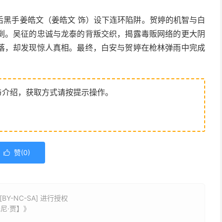
后黑手姜皓文（姜皓文 饰）设下连环陷阱。贺婷的机智与白
剿。吴征的忠诚与龙泰的背叛交织，揭露毒贩网络的更大阴
落，却发现惊人真相。最终，白安与贺婷在枪林弹雨中完成
与介绍，获取方式请按提示操作。
赞(
0
)

Y-NC-SA] 进行授权
托尼·贾】》