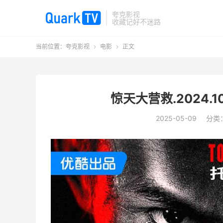
夸克影视
收藏记好不迷路
当前位置：
夸克影视
电影
正文


惊天大营救.2024.
2025-05-09
分类