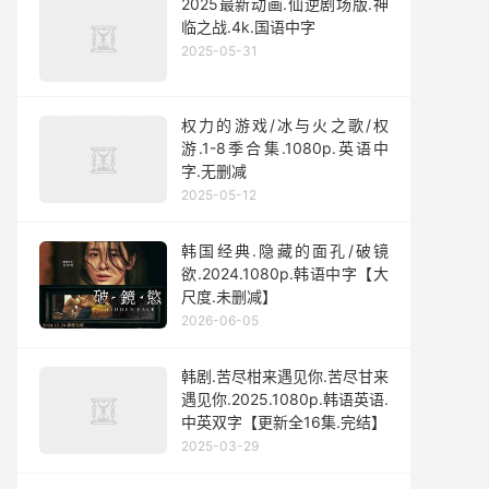
2025最新动画.仙逆剧场版.神
临之战.4k.国语中字
2025-05-31
权力的游戏/冰与火之歌/权
游.1-8季合集.1080p.英语中
字.无删减
2025-05-12
韩国经典.隐藏的面孔/破镜
欲.2024.1080p.韩语中字【大
尺度.未删减】
2026-06-05
韩剧.苦尽柑来遇见你.苦尽甘来
遇见你.2025.1080p.韩语英语.
中英双字【更新全16集.完结】
2025-03-29