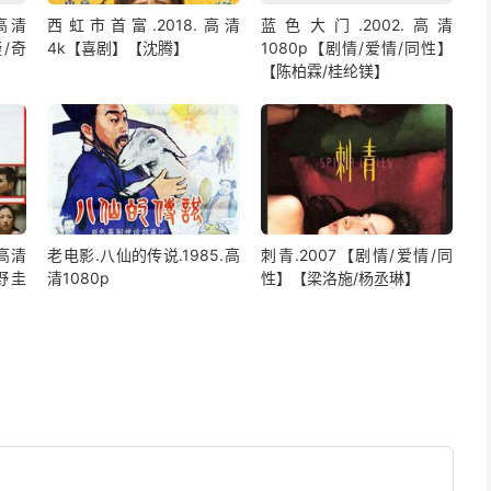
.高清
西虹市首富.2018.高清
蓝色大门.2002.高清
疑/奇
4k【喜剧】【沈腾】
1080p【剧情/爱情/同性】
【陈柏霖/桂纶镁】
.高清
老电影.八仙的传说.1985.高
刺青.2007【剧情/爱情/同
野圭
清1080p
性】【梁洛施/杨丞琳】