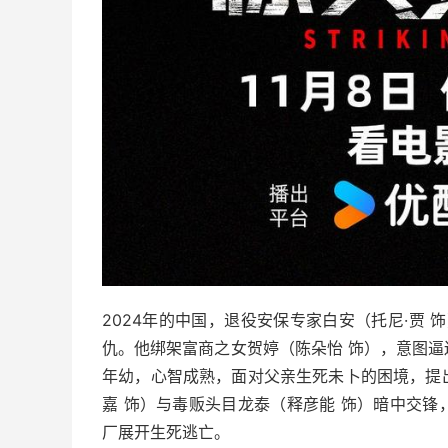
2024年的中国，退役安保专家白安（托尼·贾 饰
仇。他绑架富商之女贺婷（陈朵怡 饰），意图
年幼，心智成熟，面对父亲生死未卜的困境，提
嘉 饰）与毒贩头目龙泰（释彦能 饰）暗中交
厂展开生死逃亡。