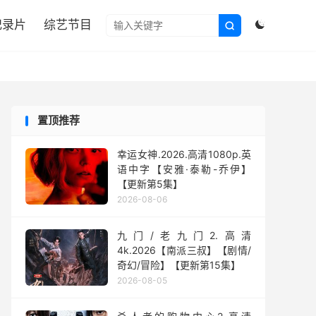

纪录片
综艺节目


置顶推荐
幸运女神.2026.高清1080p.英
语中字【安雅·泰勒-乔伊】
【更新第5集】
2026-08-06
九门/老九门2.高清
4k.2026【南派三叔】【剧情/
奇幻/冒险】【更新第15集】
2026-08-05