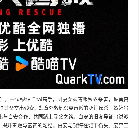
），一位穆ay Thai高手，因妻女被毒贩残忍杀害，誓言复
逼迫其父交出线索，却意外救她逃离毒贩的灭门屠杀。贺婷虽
出与白安合作，共同踏上寻父之路。白安的旧友吴征（洪浚
锋，揭开毒贩与富商的勾结。白安与贺婷在城市街头、废弃工