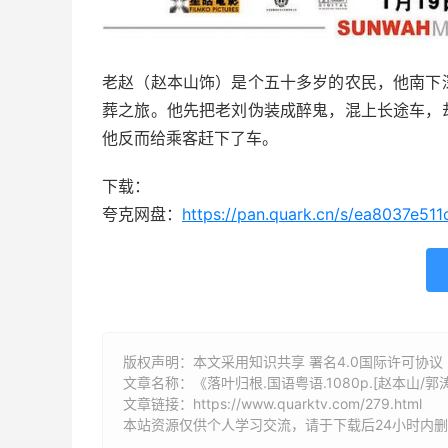
老赵（赵本山饰）是个五十多岁的农民，他南下
葬之旅。他先把老刘伪装成醉鬼，混上长途车，
他反而给乘客赶下了车。
下载：
夸克网盘：
https://pan.quark.cn/s/ea8037e511
版权声明：本文采用知识共享 署名4.0国际许可协议 [B
文章名称：《落叶归根.国语粤语.1080p.[赵本山/郭涛/
文章链接：
https://www.quarktv.com/279.html
本站资源仅供个人学习交流，请于下载后24小时内