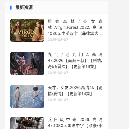
最新资源
原始森林/处女森
林.Virgin.Forest.2022.高清
1080p.中英双字【菲律宾大尺
度】
2026-08-07
九门/老九门2.高清
4k.2026【南派三叔】【剧情/
奇幻/冒险】【更新第16集】
2026-08-07
天才，女友.2026.高清4k【剧
情/爱情】【更新第14集】
2026-08-07
兵自风中来‎.2026.高清
4k.1080p.国语中字【欧豪/李