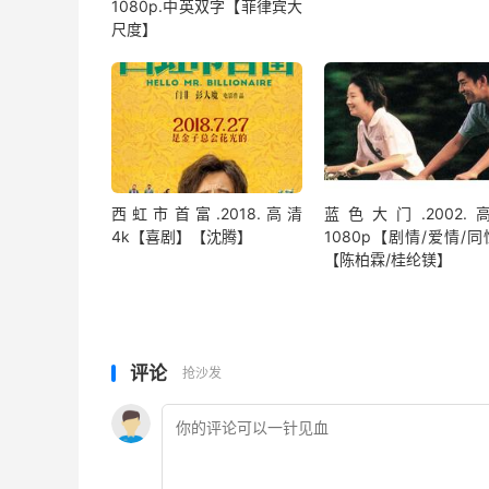
1080p.中英双字【菲律宾大
尺度】
西虹市首富.2018.高清
蓝色大门.2002.
4k【喜剧】【沈腾】
1080p【剧情/爱情/
【陈柏霖/桂纶镁】
评论
抢沙发