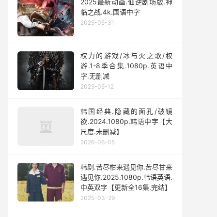
2025最新动画.仙逆剧场版.神
临之战.4k.国语中字
2025-05-31
权力的游戏/冰与火之歌/权
游.1-8季合集.1080p.英语中
字.无删减
2025-05-12
韩国经典.隐藏的面孔/破镜
欲.2024.1080p.韩语中字【大
尺度.未删减】
2026-06-05
韩剧.苦尽柑来遇见你.苦尽甘来
遇见你.2025.1080p.韩语英语.
中英双字【更新全16集.完结】
2025-03-29