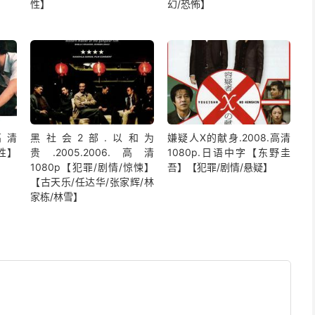
性】
幻/恐怖】
高清
黑社会2部.以和为
嫌疑人X的献身.2008.高清
同性】
贵.2005.2006.高清
1080p.日语中字【东野圭
1080p【犯罪/剧情/惊悚】
吾】【犯罪/剧情/悬疑】
【古天乐/任达华/张家辉/林
家栋/林雪】