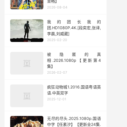
昱畅】
2026-08-04
我的团长我的
团.HD1080P.4K.[段奕宏,张译,
李晨,刘威葳]
2025-02-20
被隐匿的真
相.2026.1080p【更新第4
集】
2026-02-07
疯狂动物城1.2016.国语粤语英
语.中英双字
2025-12-01
无尽的尽头.2025.1080p.国语
中字【任素汐】【更新全24集.