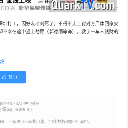
深圳打工，因好友老刘死了，不得不走上背对方尸体回家安
却不幸在途中遇上劫匪（郭德纲等饰）。救了一车人钱财的
c9
赞(
1
)

Y-NC-SA] 进行授权
夏雨].[豆瓣8.6]》
删除，不允许用于商业用途，否则法律问题自行承担。