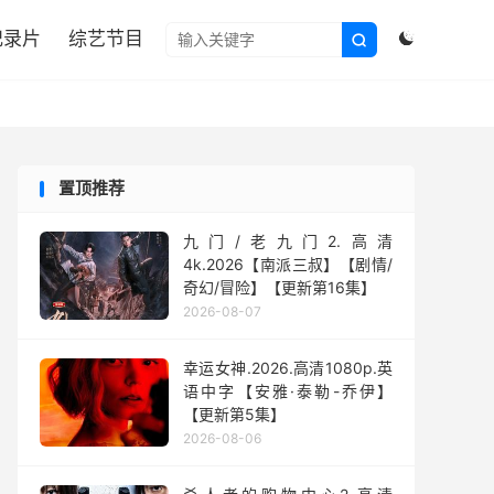

纪录片
综艺节目


置顶推荐
九门/老九门2.高清
4k.2026【南派三叔】【剧情/
奇幻/冒险】【更新第16集】
2026-08-07
幸运女神.2026.高清1080p.英
语中字【安雅·泰勒-乔伊】
【更新第5集】
2026-08-06