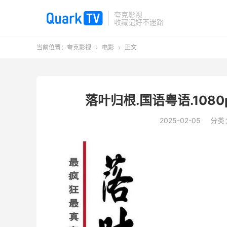
夸克影视
收藏记好不迷路
当前位置：
夸克影视
电影
正文


落叶归根.国语粤语.1080p
2025-02-05
分类