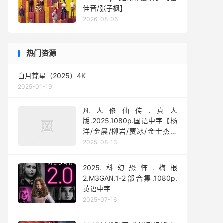
佳音/张子枫】
2026-08-06
热门资源
白月梵星（2025）4K
2025-01-19
凡人修仙传.真人
版.2025.1080p.国语中字【杨
洋/金晨/柳岩/贾冰/金士杰】
【全30集】
2025-08-13
2025.科幻恐怖.梅根
2.M3GAN.1-2部合集.1080p.
英语中字
2025-07-16