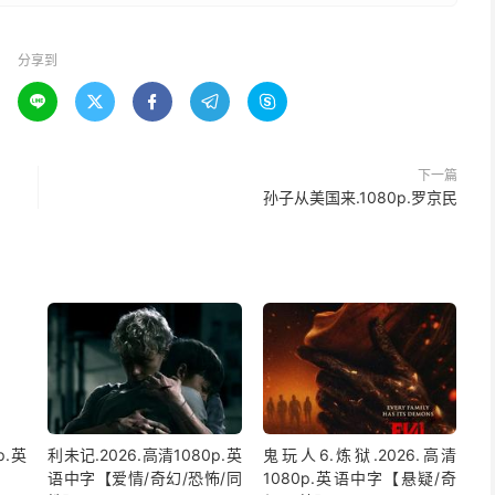
分享到





下一篇
孙子从美国来.1080p.罗京民
p.英
利未记.2026.高清1080p.英
鬼玩人6.炼狱.2026.高清
语中字【爱情/奇幻/恐怖/同
1080p.英语中字【悬疑/奇