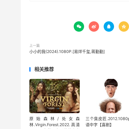




上一篇
小小的我(2024).1080P.[易烊千玺,蒋勤勤]
相关推荐
原始森林/处女森
三个臭皮匠.2012.1080
林.Virgin.Forest.2022.高清
语中字【喜剧】