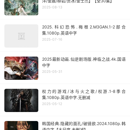
洋/金晨/柳岩/贾冰/金士杰】【全30集】
2025-08-13
2025.科幻恐怖.梅根2.M3GAN.1-2部合
集.1080p.英语中字
2025-07-16
2025最新动画.仙逆剧场版.神临之战.4k.国语
中字
2025-05-31
权力的游戏/冰与火之歌/权游.1-8季合
集.1080p.英语中字.无删减
2025-05-12
韩国经典.隐藏的面孔/破镜欲.2024.1080p.韩
语中字【大尺度.未删减】