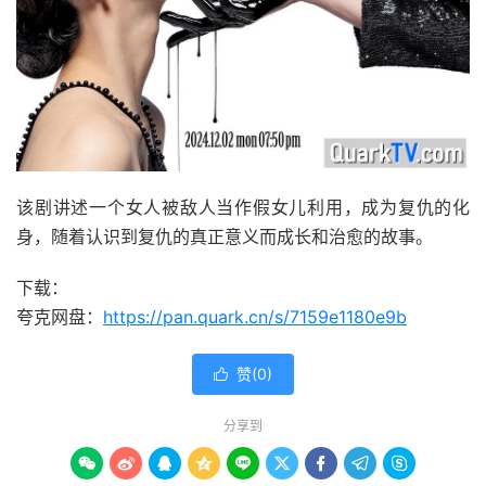
该剧讲述一个女人被敌人当作假女儿利用，成为复仇的化
身，随着认识到复仇的真正意义而成长和治愈的故事。
下载：
夸克网盘：
https://pan.quark.cn/s/7159e1180e9b
赞(
0
)

分享到








