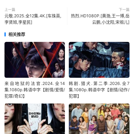
上一篇
下一篇
元敬.2025.全12集.4K.[车珠英,
热烈.HD1080P.[黄渤,王一博,岳
李贤旭,李星民]
云鹏,小沈阳,宋祖儿]
相关推荐
来自地狱的法官.2024.全14
韩剧.猎犬.第二季.2026.全7
集.1080p.韩语中字【剧情/爱情/
集.1080p.韩语中字【剧情/动作/
犯罪/奇幻】
犯罪】