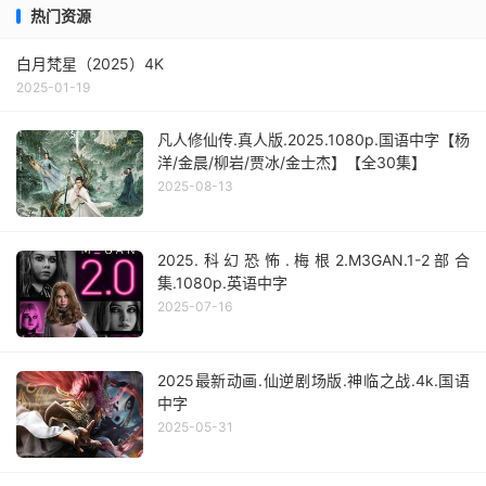
热门资源
白月梵星（2025）4K
2025-01-19
凡人修仙传.真人版.2025.1080p.国语中字【杨
洋/金晨/柳岩/贾冰/金士杰】【全30集】
2025-08-13
2025.科幻恐怖.梅根2.M3GAN.1-2部合
集.1080p.英语中字
2025-07-16
2025最新动画.仙逆剧场版.神临之战.4k.国语
中字
2025-05-31