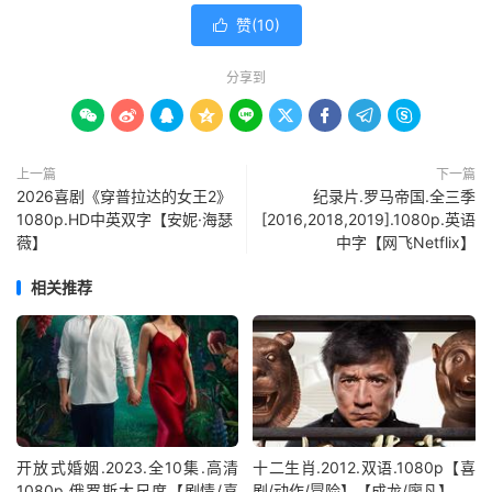
赞(
10
)

分享到









上一篇
下一篇
2026喜剧《穿普拉达的女王2》
纪录片.罗马帝国.全三季
1080p.HD中英双字【安妮·海瑟
[2016,2018,2019].1080p.英语
薇】
中字【网飞Netflix】
相关推荐
开放式婚姻.2023.全10集.高清
十二生肖.2012.双语.1080p【喜
1080p.俄罗斯大尺度【剧情/喜
剧/动作/冒险】【成龙/廖凡】