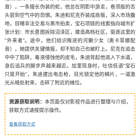
音），一条擅长伪装的蛇，他总在阴影中游走，卷须般的舌
头尝到空气中的恐惧。朱迪和尼克乔装成商贩，深入市场腹
地，目睹非法交易与黑市拍卖，宝石项链的线索指向城市扩
张计划：市长意图拆除沼泽区，建造高档社区，驱逐这里的
“外来者”。途中，他们结识叛逆的河獭少女（奥卡菲娜配
音），她提供关键情报，却不知自己也被盯上。尼克在追击
中中了陷阱，毒液侵蚀他的皮毛，朱迪背起他逃入下水道，
身后追兵的脚步声越来越近。加里现身时，吐信低语“宝石
只是开始”，朱迪拔出电击枪，目光锁定他的鳞片，一道激
光从暗处射来，击碎了附近的摊位。
资源获取说明：
本页面仅对影视作品进行整理与介绍，
获取方式请按提示操作。
查看获取方式