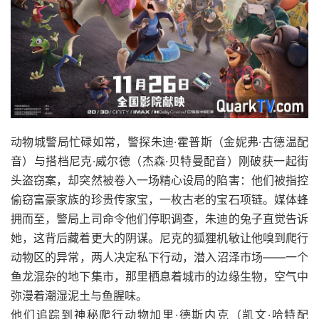
动物城警局忙碌如常，警探朱迪·霍普斯（金妮弗·古德温配
音）与搭档尼克·威尔德（杰森·贝特曼配音）刚破获一起街
头盗窃案，却突然被卷入一场精心设局的陷害：他们被指控
偷窃富豪家族的珍贵传家宝，一枚古老的宝石项链。媒体蜂
拥而至，警局上司命令他们停职调查，朱迪的兔子直觉告诉
她，这背后藏着更大的阴谋。尼克的狐狸机敏让他嗅到爬行
动物区的异常，两人决定私下行动，潜入沼泽市场——一个
鱼龙混杂的地下集市，那里栖息着城市的边缘生物，空气中
弥漫着潮湿泥土与鱼腥味。
他们追踪到神秘爬行动物加里·德斯内克（凯文·哈特配