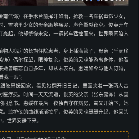
金南佶饰）在手术台前挥汗如雨，抢救一名车祸重伤少女，
时，雪地里少女的母亲跪地痛哭，声音撕裂夜空。俊英开车
灯亮起，他却恍惚未觉，一辆货车猛撞而来，世界瞬间陷入
植物人病房的长期住院患者，身上插满管子，母亲（千虎珍
英饰）偶尔探望，眼神复杂。俊英的灵魂能游离身体，他看
来她曾暗恋自己多年，却从未表白。惠媛如今与他人订婚，
看我一眼”。
他跟随惠媛回家，看见她翻开旧日记，里面夹着一张两人合
付医疗费。时间一天天流逝，俊英的父亲（张东健饰）从国
的同意书。惠媛在最后一夜独自守在病房，雪又开始下，她
意。监护仪的曲线渐渐拉平，俊英的灵魂缓缓升起，他回头
中，世界安静下来。