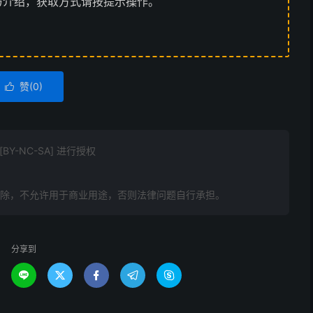
与介绍，获取方式请按提示操作。
赞(
0
)

Y-NC-SA] 进行授权
删除，不允许用于商业用途，否则法律问题自行承担。
分享到




