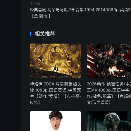
上一篇
经典喜剧.阿呆与阿瓜.2部合集.1994.2014.1080p.英语
【金·凯瑞 】
相关推荐
特洛伊.2004.导演剪辑加长
2026动作.绝密任务/
版.1080p.国语英语.中英双
王.4K.1080p.国语中
字【动作/爱情】【布拉德·
作/战争/犯罪】【卢靖姗
皮特】
文乐/屈菁菁】