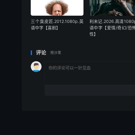
三个臭皮匠.2012.1080p.英
利未记.2026.高清1080
语中字【喜剧】
语中字【爱情/奇幻/恐怖
性】
评论
抢沙发