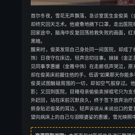
首尔冬夜，雪花无声飘落，急诊室医生金俊英（
却终究回天乏术。他疲惫地摘下口罩，走出医院
回家途中，脑海中反复回荡抢救失败的画面，红
黑暗。
醒来时，俊英发现自己身处同一间医院，却成了
饰）日夜守在床边，轻声念叨往事。妹妹（金正
见同事李惠媛（金雅中饰）在走廊低声哭泣，原
却在俊英床前握住他的手，低语“如果那天你能多
俊英试图触碰周围的一切，却如空气般穿过。
影；又回到医院，目睹母亲偷偷卖掉祖宅只为支
外赶回，站在床前沉默良久，终于签下放弃治疗
俯身贴近俊英的耳边，轻声诉说从未说出口的爱
望向病床上的自己与泪眼婆娑的惠媛，雪光映照