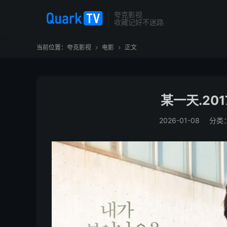
夸克影视
收藏记好不迷路
当前位置：
夸克影视
电影
正文


某一天.201
2026-01-08
分类