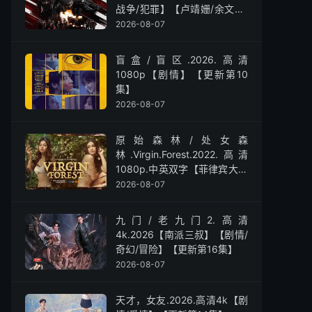
战争/犯罪】【卢靖姗/余文乐/
屈菁菁】
2026-08-07
盲盒/盲区.2026.高清
1080p【剧情】【更新第10
集】
2026-08-07
原始森林/处女森
林.Virgin.Forest.2022.高清
1080p.中英双字【菲律宾大尺
度】
2026-08-07
九门/老九门2.高清
4k.2026【南派三叔】【剧情/
奇幻/冒险】【更新第16集】
2026-08-07
天才，女友.2026.高清4k【剧