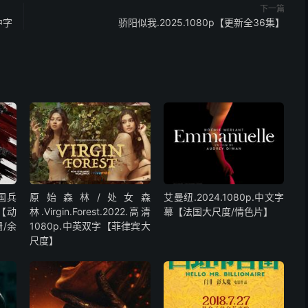
下一篇
中字
骄阳似我.2025.1080p【更新全36集】
中国兵
原始森林/处女森
艾曼纽.2024.1080p.中文字
字【动
林.Virgin.Forest.2022.高清
幕【法国大尺度/情色片】
/余
1080p.中英双字【菲律宾大
尺度】