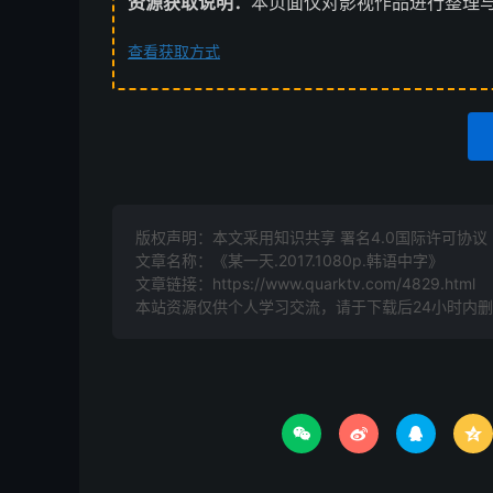
资源获取说明：
本页面仅对影视作品进行整理
查看获取方式
版权声明：本文采用知识共享 署名4.0国际许可协议 [B
文章名称：《某一天.2017.1080p.韩语中字》
文章链接：
https://www.quarktv.com/4829.html
本站资源仅供个人学习交流，请于下载后24小时内



