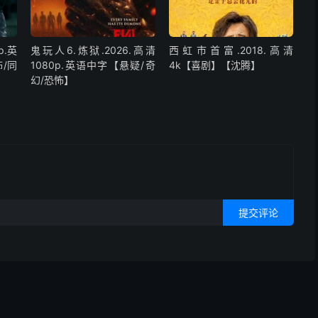
p.英
鬼玩人6.炼狱.2026.高清
西虹市首富.2018.高清
/同
1080p.英语中字【悬疑/奇
4k【喜剧】【沈腾】
幻/恐怖】
提交评论