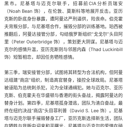
黑市。尼基塔与迈克尔联手，招募前CIA分析员瑞安
（Noah Bean 饰），在伦敦、莫斯科等地展开反击。亚历
克斯的卧底身份暴露，遭阿曼达严刑逼供，险丧命。伯克霍
夫背叛分部，与尼基塔合作，摧毁分部的训练基地。珀西被
推翻后，阿曼达接管分部，勾结俄罗斯组织“戈戈尔”头目阿
里（Peter Outerbridge 饰），策划更大阴谋。尼基塔与迈
克尔的感情升温，亚历克斯则与邻居内森（Thad Luckinbill
饰）短暂相恋，却因任务牺牲感情。
第三季，瑞安接管分部，试图将其转型为合法机构，但阿曼
达组建“商店”组织，制造高官替身，操控全球政局。尼基塔
被诬陷为总统刺杀犯，沦为全球通缉犯。她与迈克尔、亚历
克斯、伯克霍夫在华盛顿与香港的街头奋战，揭露阿曼达的
替身计划。第四季，尼基塔孤身潜逃，团队为清白奋战，最
终在纽约决战“商店”头目菲利普（David S. Lee 饰）。尼基
塔与迈克尔联手摧毁替身工厂，亚历克斯选择新生活，团队
在牺牲与背叛中迎来和平曙光，尼基塔与迈克尔的爱情在硝