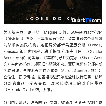
美国新泽西，尼基塔（Maggie Q 饰）从秘密组织“分部”
（Division）逃脱，三年来藏匿行踪，誓言摧毁这个训练她
为杀手的腐败机构。她招募分部新兵亚历克斯（Lyndsy
Fonseca 饰）做内应，联手揭露分部头目珀西（Xander
Berkeley 饰）的黑幕。尼基塔的导师迈克尔（Shane West
饰）奉命追捕她，却因旧情犹豫不决。亚历克斯在分部内部
伪装忠诚，与技术天才伯克霍夫（Aaron Stanford 饰）建
立信任，窃取情报。尼基塔与迈克尔在全球执行任务，破坏
分部的毒品与军火交易，屡次险被珀西的副手阿曼达
（Melinda Clarke 饰）识破。
分部内讧加剧，珀西的野心暴露，欲通过“黑盒子”控制全球