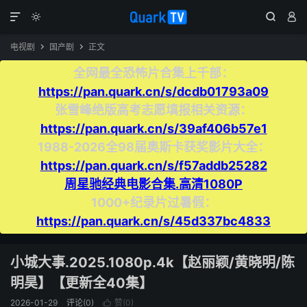




电视剧
国产剧
正文


全网最全恐怖片合集上千部：
https://pan.quark.cn/s/dcdb01793a09
张雪峰绝版高考志愿填报相关资源：
https://pan.quark.cn/s/39af406b57e1
1988-2026全98届奥斯卡获奖影片大全：
https://pan.quark.cn/s/f57addb25282
周星驰经典电影合集.高清1080P
1000+纪录片过暑假：
https://pan.quark.cn/s/45d337bc4833
小城大事.2025.1080p.4k【赵丽颖/黄晓明/陈
明昊】【更新全40集】
2026-01-29
评论(0)
赞(
0
)
