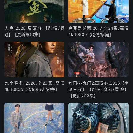
人鱼.2026.高清4k【剧情/悬
扁豆爱焖面.2017.全34集.高清
疑】【更新第10集】
4k.1080p【剧情/家庭】
九个弹孔.2026.全29集.高清
九门/老九门2.高清4k.2026【南
4k.1080p【传记/历史/战争】
派三叔】【剧情/奇幻/冒险】
【更新第18集】