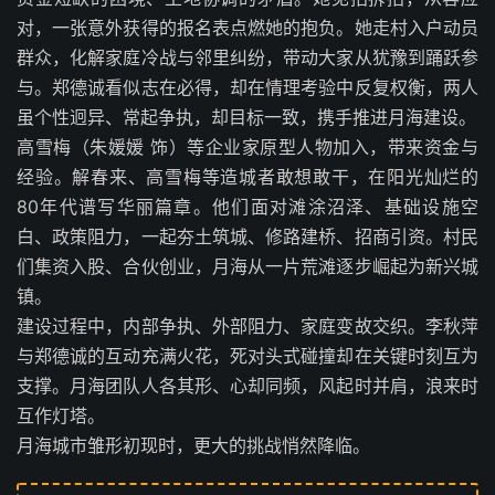
对，一张意外获得的报名表点燃她的抱负。她走村入户动员
群众，化解家庭冷战与邻里纠纷，带动大家从犹豫到踊跃参
与。郑德诚看似志在必得，却在情理考验中反复权衡，两人
虽个性迥异、常起争执，却目标一致，携手推进月海建设。
高雪梅（朱媛媛 饰）等企业家原型人物加入，带来资金与
经验。解春来、高雪梅等造城者敢想敢干，在阳光灿烂的
80年代谱写华丽篇章。他们面对滩涂沼泽、基础设施空
白、政策阻力，一起夯土筑城、修路建桥、招商引资。村民
们集资入股、合伙创业，月海从一片荒滩逐步崛起为新兴城
镇。
建设过程中，内部争执、外部阻力、家庭变故交织。李秋萍
与郑德诚的互动充满火花，死对头式碰撞却在关键时刻互为
支撑。月海团队人各其形、心却同频，风起时并肩，浪来时
互作灯塔。
月海城市雏形初现时，更大的挑战悄然降临。