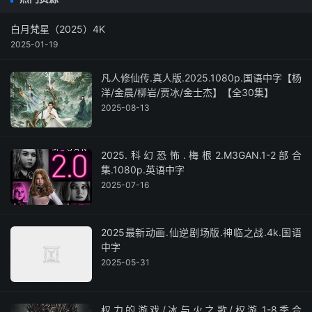
白月梵星（2025）4K
2025-01-19
凡人修仙传.真人版.2025.1080p.国语中字【杨
洋/金晨/柳岩/贾冰/金士杰】【全30集】
2025-08-13
2025.科幻恐怖.梅根2.M3GAN.1-2部合
集.1080p.英语中字
2025-07-16
2025最新动画.仙逆剧场版.神临之战.4k.国语
中字
2025-05-31
权力的游戏/冰与火之歌/权游.1-8季合