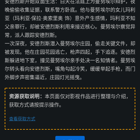
安德烈斯开始双面生活：白天在法庭上为曼努埃尔辩护，夜
晚偷偷收集证据，联系警方卧底。他与曼努埃尔的女儿玛利
亚（玛利亚·保拉·奥索里奥 饰）意外产生感情，玛利亚不知
父亲罪行，却被安德烈斯利用来接近核心。曼努埃尔察觉异
常，派人跟踪安德烈斯。
一次深夜，安德烈斯潜入曼努埃尔庄园，偷走关键文件，却
被发现。他在庄园花园逃亡，枪声四起，手下追逐。安德烈
斯躲进地下室，撞见曼努埃尔亲手处决一名知情者。曼努埃
尔转头看向安德烈斯，嘴角勾起冷笑，缓缓举起手枪，而门
外脚步声密集逼近，庄园灯光摇曳。
资源获取说明：
本页面仅对影视作品进行整理与介绍，
获取方式请按提示操作。
查看获取方式