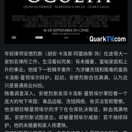
年轻律师安德烈斯（胡安·卡洛斯·阿雷纳斯 饰）在波哥大一
家知名律所工作，生活看似完美：有未婚妻、富裕家庭和上
升的事业。他接下一桩棘手案件：为涉嫌洗钱和贩毒的富商
卡洛斯·曼努埃尔辩护。起初，安德烈斯自信满满，认为这
只是普通商业纠纷。
随着调查深入，安德烈斯发现卡洛斯·曼努埃尔掌控着一个
庞大的地下帝国：毒品运输、洗钱网络、收买法官和警察。
他亲眼目睹曼努埃尔的手下在仓库处决叛徒，鲜血溅满地
面。安德烈斯试图退出，却被曼努埃尔威胁：若不继续辩
护，他的未婚妻和家人将遭殃。