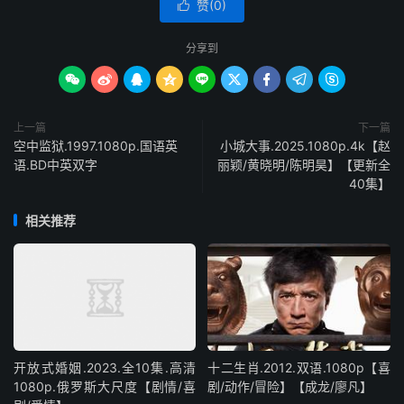
赞(
0
)

分享到









上一篇
下一篇
空中监狱.1997.1080p.国语英
小城大事.2025.1080p.4k【赵
语.BD中英双字
丽颖/黄晓明/陈明昊】【更新全
40集】
相关推荐
开放式婚姻.2023.全10集.高清
十二生肖.2012.双语.1080p【喜
1080p.俄罗斯大尺度【剧情/喜
剧/动作/冒险】【成龙/廖凡】