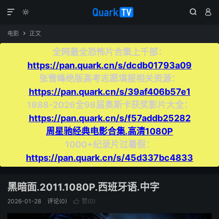




电影
正文

全网最全恐怖片合集上千部：
https://pan.quark.cn/s/dcdb01793a09
张雪峰绝版高考志愿填报相关资源：
https://pan.quark.cn/s/39af406b57e1
1988-2026全98届奥斯卡获奖影片大全：
https://pan.quark.cn/s/f57addb25282
周星驰经典电影合集.高清1080P
1000+纪录片过暑假：
https://pan.quark.cn/s/45d337bc4833
黑暗面.2011.1080P.西班牙语.中字
2026-01-28
评论(0)
赞(
0
)
