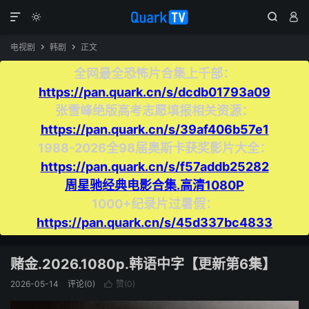




电视剧
韩剧
正文


全网最全恐怖片合集上千部：
https://pan.quark.cn/s/dcdb01793a09
张雪峰绝版高考志愿填报相关资源：
https://pan.quark.cn/s/39af406b57e1
1988-2026全98届奥斯卡获奖影片大全：
https://pan.quark.cn/s/f57addb25282
周星驰经典电影合集.高清1080P
1000+纪录片过暑假：
https://pan.quark.cn/s/45d337bc4833
赌金.2026.1080p.韩语中字【更新第6集】
2026-05-14
评论(0)
赞(
0
)
