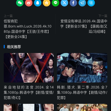









上一篇
下一篇
低智商犯
爱情没有神话.2026.4k.国语中
罪.Born.with.Luck.2026.4k.10
字【更新全37集】【唐嫣/赵又
80p.国语中字【王骁/王传君】
廷/冯绍峰】
【更新全24集】
相关推荐
来自地狱的法官.2024.全14
韩剧.猎犬.第二季.2026.全7
集.1080p.韩语中字【剧情/爱情/
集.1080p.韩语中字【剧情/动作/
犯罪/奇幻】
犯罪】