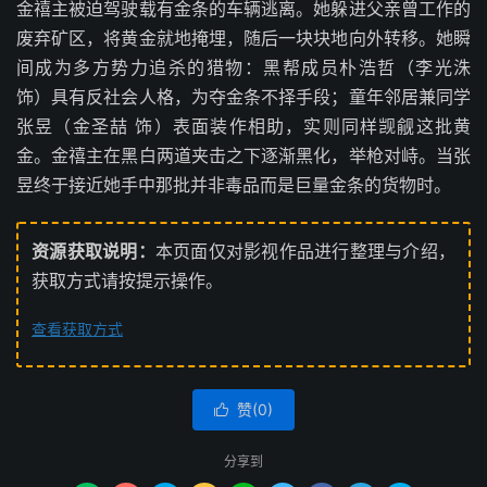
金禧主被迫驾驶载有金条的车辆逃离。她躲进父亲曾工作的
废弃矿区，将黄金就地掩埋，随后一块块地向外转移。她瞬
间成为多方势力追杀的猎物：黑帮成员朴浩哲（李光洙
饰）具有反社会人格，为夺金条不择手段；童年邻居兼同学
张昱（金圣喆 饰）表面装作相助，实则同样觊觎这批黄
金。金禧主在黑白两道夹击之下逐渐黑化，举枪对峙。当张
昱终于接近她手中那批并非毒品而是巨量金条的货物时。
资源获取说明：
本页面仅对影视作品进行整理与介绍，
获取方式请按提示操作。
查看获取方式
赞(
0
)

分享到