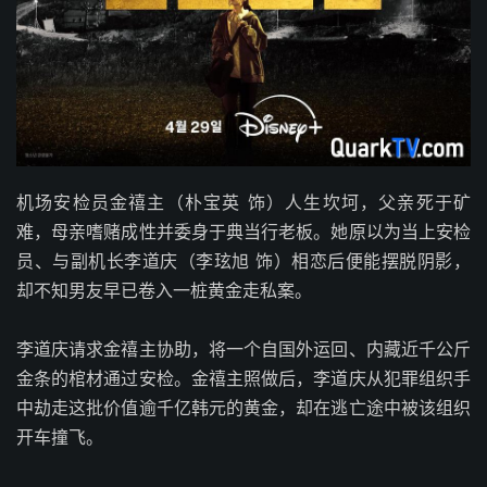
机场安检员金禧主（朴宝英 饰）人生坎坷，父亲死于矿
难，母亲嗜赌成性并委身于典当行老板。她原以为当上安检
员、与副机长李道庆（李玹旭 饰）相恋后便能摆脱阴影，
却不知男友早已卷入一桩黄金走私案。
李道庆请求金禧主协助，将一个自国外运回、内藏近千公斤
金条的棺材通过安检。金禧主照做后，李道庆从犯罪组织手
中劫走这批价值逾千亿韩元的黄金，却在逃亡途中被该组织
开车撞飞。