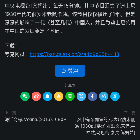
中央电视台1套播出，每天15分钟。其中节目汇集了迪士尼
1930年代的很多米老鼠卡通。该节目仅仅播出了1年。但是
深深的影响了一代（甚至几代）中国人，并且为迪士尼公司
在中国的发展奠定了基础。
下载：
夸克网盘：
https://pan.quark.cn/s/adb9c05b4413
赞(
4
)

分享到









上一篇
下一篇
海洋奇缘.Moana.(2016).1080P
风中有朵雨做的云.大尺度未删
减.1080p.[娄烨,张颂文,宋佳,井
柏然,马思纯,秦昊,陈妍希]