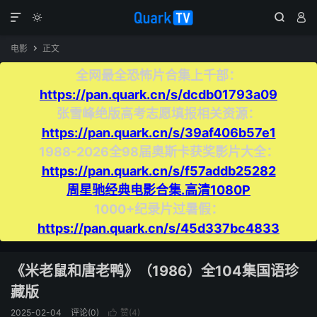




电影
正文

全网最全恐怖片合集上千部：
https://pan.quark.cn/s/dcdb01793a09
张雪峰绝版高考志愿填报相关资源：
https://pan.quark.cn/s/39af406b57e1
1988-2026全98届奥斯卡获奖影片大全：
https://pan.quark.cn/s/f57addb25282
周星驰经典电影合集.高清1080P
1000+纪录片过暑假：
https://pan.quark.cn/s/45d337bc4833
《米老鼠和唐老鸭》（1986）全104集国语珍
藏版 ​​​
2025-02-04
评论(0)
赞(
4
)
