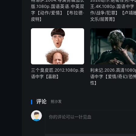
版.1080p.国语英语.中英双
王.4K.1080p.国语中
字【动作/爱情】【布拉德·
作/战争/犯罪】【卢靖姗
皮特】
文乐/屈菁菁】
三个臭皮匠.2012.1080p.英
利未记.2026.高清1080
语中字【喜剧】
语中字【爱情/奇幻/恐怖
性】
评论
抢沙发