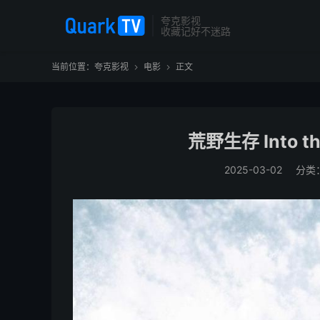
夸克影视
收藏记好不迷路
当前位置：
夸克影视
电影
正文


荒野生存 Into the
2025-03-02
分类