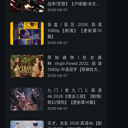
战争/犯罪】【卢靖姗/余文乐/
屈菁菁】
2026-08-07
盲盒/盲区.2026.高清
1080p【剧情】【更新第10
集】
2026-08-07
原始森林/处女森
林.Virgin.Forest.2022.高清
1080p.中英双字【菲律宾大尺
度】
2026-08-07
九门/老九门2.高清
4k.2026【南派三叔】【剧情/
奇幻/冒险】【更新第16集】
2026-08-07
天才，女友.2026.高清4k【剧