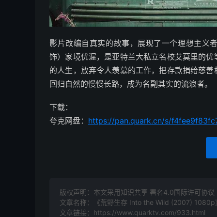
影片改编自真实的故事，展现了一个理想主义者
饰）家境优渥，是亚特兰大私立名校艾莫里的优
的人生，放弃令人羡慕的工作，把存款捐给慈善
回归自然的慢慢长路，成为名副其实的流浪者。
下载：
夸克网盘：
https://pan.quark.cn/s/f4fee9f83fc
版权声明：本文采用知识共享 署名4.0国际许可协议 [B
文章名称：《荒野生存 Into the Wild‎ (2007) 1080
文章链接：
https://www.quarktv.com/933.html