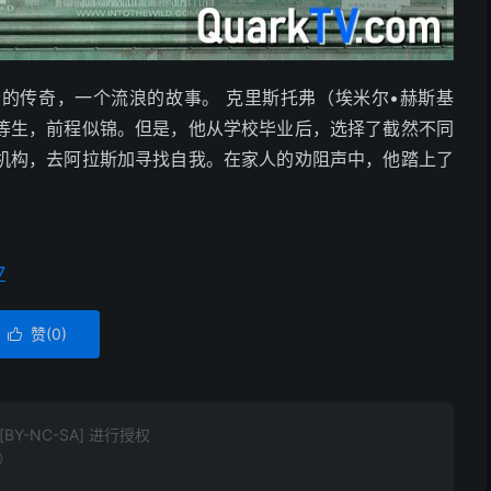
的传奇，一个流浪的故事。 克里斯托弗（埃米尔•赫斯基
等生，前程似锦。但是，他从学校毕业后，选择了截然不同
机构，去阿拉斯加寻找自我。在家人的劝阻声中，他踏上了
7
赞(
0
)

Y-NC-SA] 进行授权
p》