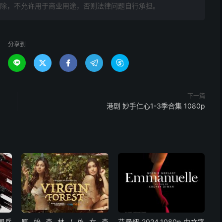
删除，不允许用于商业用途，否则法律问题自行承担。
分享到





下一篇
港剧 妙手仁心1-3季合集 1080p
中国兵
原始森林/处女森
艾曼纽.2024.1080p.中文字