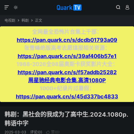




电视剧
韩剧
正文


全网最全恐怖片合集上千部：
https://pan.quark.cn/s/dcdb01793a09
张雪峰绝版高考志愿填报相关资源：
https://pan.quark.cn/s/39af406b57e1
1988-2026全98届奥斯卡获奖影片大全：
https://pan.quark.cn/s/f57addb25282
周星驰经典电影合集.高清1080P
1000+纪录片过暑假：
https://pan.quark.cn/s/45d337bc4833
韩剧：黑社会的我成为了高中生.2024.1080p.
韩语中字
2025-03-03
评论(0)
赞(
0
)
