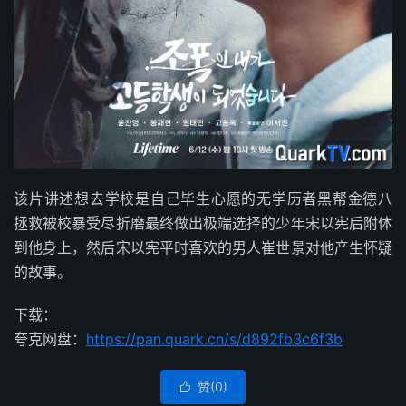
该片讲述想去学校是自己毕生心愿的无学历者黑帮金德八
拯救被校暴受尽折磨最终做出极端选择的少年宋以宪后附体
到他身上，然后宋以宪平时喜欢的男人崔世景对他产生怀疑
的故事。
下载：
夸克网盘：
https://pan.quark.cn/s/d892fb3c6f3b
赞(
0
)
