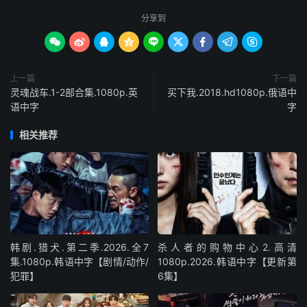
分享到









上一篇
下一篇
灵魂战车.1-2部合集.1080p.英
买下我.2018.hd1080p.俄语中
语中字
字
相关推荐
韩剧.猎犬.第二季.2026.全7
杀人者的购物中心2.高清
集.1080p.韩语中字【剧情/动作/
1080p.2026.韩语中字【更新第
犯罪】
6集】