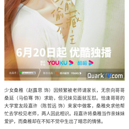
少女桑稚（赵露思 饰）因频繁被老师请家长，无奈向哥哥
桑延（马伯骞 饰）求助，但兄妹见面就互怼。恰逢哥哥的
大学室友段嘉许（陈哲远 饰）来家中做客，桑稚央求他帮
忙去学校见老师，两人因此相识。段嘉许将桑稚当作亲妹妹
爱护，而桑稚却在不知不觉中生出了暗恋的情愫。