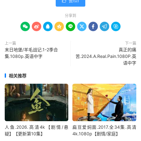
赞(
0
)

分享到









上一篇
下一篇
末日地堡/羊毛战记.1-2季合
真正的痛
集.1080p.英语中字
苦.2024.A.Real.Pain.1080P.英
语中字
相关推荐
人鱼.2026.高清4k【剧情/悬
扁豆爱焖面.2017.全34集.高清
疑】【更新第10集】
4k.1080p【剧情/家庭】