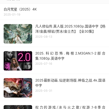
白月梵星（2025）4K
2025-01-19
凡人修仙传.真人版.2025.1080p.国语中字【杨
洋/金晨/柳岩/贾冰/金士杰】【全30集】
2025-08-13
2025.科幻恐怖.梅根2.M3GAN.1-2部合
集.1080p.英语中字
2025-07-16
2025最新动画.仙逆剧场版.神临之战.4k.国语
中字
2025-05-31
权力的游戏/冰与火之歌/权游.1-8季合