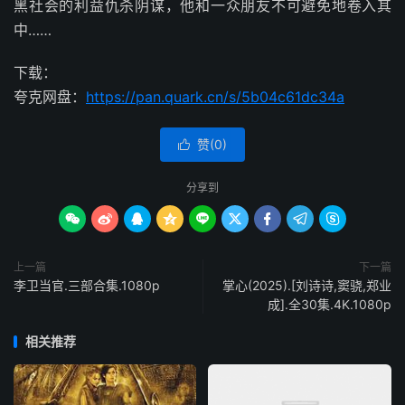
黑社会的利益仇杀阴谋，他和一众朋友不可避免地卷入其
中……
下载：
夸克网盘：
https://pan.quark.cn/s/5b04c61dc34a
赞(
0
)

分享到









上一篇
下一篇
李卫当官.三部合集.1080p
掌心(2025).[刘诗诗,窦骁,郑业
成].全30集.4K.1080p
相关推荐