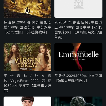
特洛伊.2004.导演剪辑加长
2026动作.绝密任务/中国兵
版.1080p.国语英语.中英双字
王.4K.1080p.国语中字【动作/
【动作/爱情】【布拉德·皮特】
战争/犯罪】【卢靖姗/余文乐/屈
菁菁】
原始森林/处女森
艾曼纽.2024.1080p.中文字幕
林.Virgin.Forest.2022.高清
【法国大尺度/情色片】
1080p.中英双字【菲律宾大尺
度】