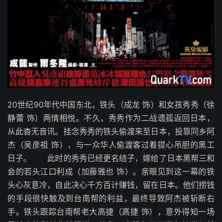
20世纪90年代中国东北，铁头（成龙 饰）和女孩秀秀（徐
静蕾 饰）两情相悦。不久，秀秀作为二战遗孤返回日本，
从此杳无音讯。挂念秀秀的铁头偷渡来至日本，投靠同乡阿
杰（吴彦祖 饰），与一众华人偷渡客过着提心吊胆的黑工
日子。 此时的秀秀已经更名结子，嫁给了日本黑帮三和
会的若头江口利成（加藤雅也 饰）。亲眼见到这一幕的铁
头心灰意冷，自此决心千方百计赚钱，留在日本。他们捞钱
的手段很快触及到台南帮的利益，最终导致阿杰被斩断右
手。铁头跟踪台南帮老大高捷（高捷 饰），意外得知一场