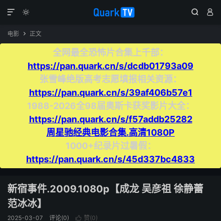




电影
正文

全网最全恐怖片合集上千部：
https://pan.quark.cn/s/dcdb01793a09
张雪峰绝版高考志愿填报相关资源：
https://pan.quark.cn/s/39af406b57e1
1988-2026全98届奥斯卡获奖影片大全：
https://pan.quark.cn/s/f57addb25282
周星驰经典电影合集.高清1080P
1000+纪录片过暑假：
https://pan.quark.cn/s/45d337bc4833
新宿事件.2009.1080p【成龙 吴彦祖 徐静蕾
范冰冰】
2025-03-07
评论(0)
赞(
0
)
