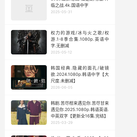
临之战.4k.国语中字
2025-05-31
权力的游戏/冰与火之歌/权
游.1-8季合集.1080p.英语中
字.无删减
2025-05-12
韩国经典.隐藏的面孔/破镜
欲.2024.1080p.韩语中字【大
尺度.未删减】
2026-06-05
韩剧.苦尽柑来遇见你.苦尽甘来
遇见你.2025.1080p.韩语英语.
中英双字【更新全16集.完结】
2025-03-29