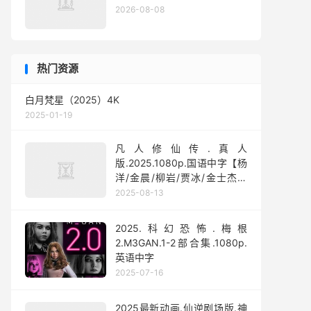
2026-08-08
热门资源
白月梵星（2025）4K
2025-01-19
凡人修仙传.真人
版.2025.1080p.国语中字【杨
洋/金晨/柳岩/贾冰/金士杰】
【全30集】
2025-08-13
2025.科幻恐怖.梅根
2.M3GAN.1-2部合集.1080p.
英语中字
2025-07-16
2025最新动画.仙逆剧场版.神