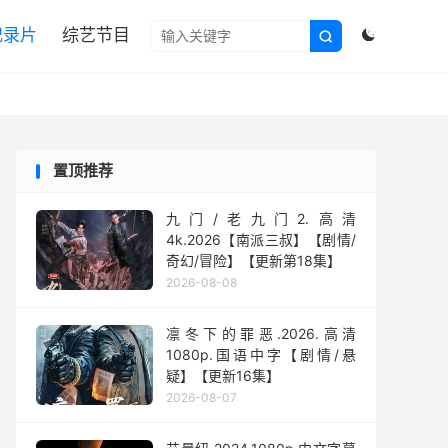

纪录片
综艺节目


置顶推荐
九门/老九门2.高清
4k.2026【南派三叔】【剧情/
奇幻/冒险】【更新第18集】
2026-08-08
凛冬下的罪恶.2026.高清
1080p.国语中字【剧情/悬
疑】【更新16集】
2026-08-07