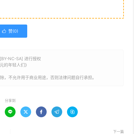
赞(
0
)

Y-NC-SA] 进行授权
日元的年轻人们》
删除，不允许用于商业用途，否则法律问题自行承担。
分享到





下一篇