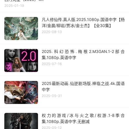
2025-01-19
凡人修仙传.真人版.2025.1080p.国语中字【杨
洋/金晨/柳岩/贾冰/金士杰】【全30集】
2025-08-13
2025.科幻恐怖.梅根2.M3GAN.1-2部合
集.1080p.英语中字
2025-07-16
2025最新动画.仙逆剧场版.神临之战.4k.国语
中字
2025-05-31
权力的游戏/冰与火之歌/权游.1-8季合
集.1080p.英语中字.无删减
2025-05-12