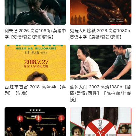
利未记.2026.高清1080p.英语中
鬼玩人6.炼狱.2026.高清1080p.
字【爱情/奇幻/恐怖/同性】
英语中字【悬疑/奇幻/恐怖】
西虹市首富.2018.高清4k【喜
蓝色大门.2002.高清1080p【剧
剧】【沈腾】
情/爱情/同性】【陈柏霖/桂纶
镁】