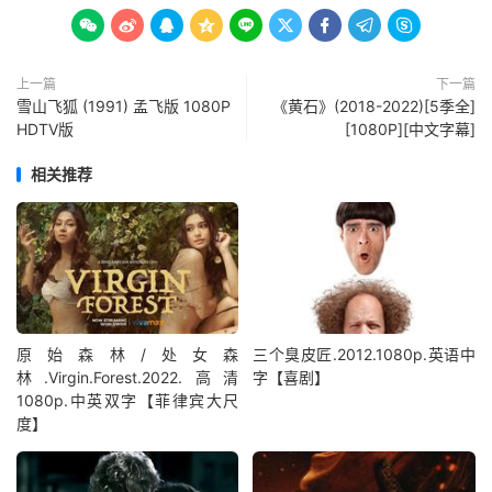









上一篇
下一篇
雪山飞狐 (1991) 孟飞版 1080P
《黄石》(2018-2022)[5季全]
HDTV版
[1080P][中文字幕]
相关推荐
原始森林/处女森
三个臭皮匠.2012.1080p.英语中
林.Virgin.Forest.2022.高清
字【喜剧】
1080p.中英双字【菲律宾大尺
度】