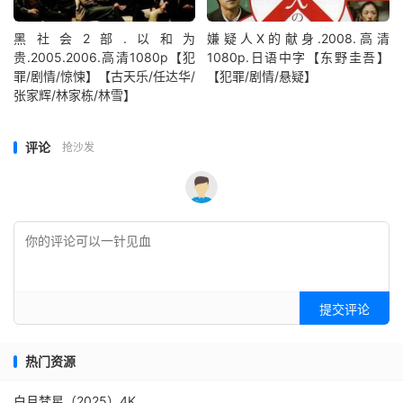
黑社会2部.以和为
嫌疑人X的献身.2008.高清
贵.2005.2006.高清1080p【犯
1080p.日语中字【东野圭吾】
罪/剧情/惊悚】【古天乐/任达华/
【犯罪/剧情/悬疑】
张家辉/林家栋/林雪】
评论
抢沙发
提交评论
热门资源
白月梵星（2025）4K