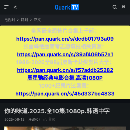




电视剧
韩剧
正文


全网最全恐怖片合集上千部：
https://pan.quark.cn/s/dcdb01793a09
张雪峰绝版高考志愿填报相关资源：
https://pan.quark.cn/s/39af406b57e1
1988-2026全98届奥斯卡获奖影片大全：
https://pan.quark.cn/s/f57addb25282
周星驰经典电影合集.高清1080P
1000+纪录片过暑假：
https://pan.quark.cn/s/45d337bc4833
你的味道.2025.全10集.1080p.韩语中字
2025-06-12
评论(0)
赞(
0
)
