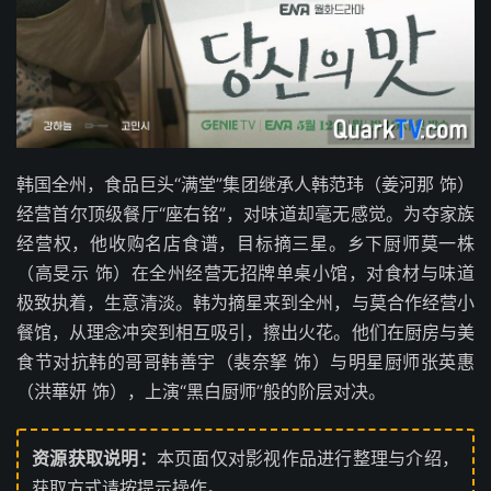
韩国全州，食品巨头“满堂”集团继承人韩范玮（姜河那 饰）
经营首尔顶级餐厅“座右铭”，对味道却毫无感觉。为夺家族
经营权，他收购名店食谱，目标摘三星。乡下厨师莫一株
（高旻示 饰）在全州经营无招牌单桌小馆，对食材与味道
极致执着，生意清淡。韩为摘星来到全州，与莫合作经营小
餐馆，从理念冲突到相互吸引，擦出火花。他们在厨房与美
食节对抗韩的哥哥韩善宇（裴奈拏 饰）与明星厨师张英惠
（洪華妍 饰），上演“黑白厨师”般的阶层对决。
资源获取说明：
本页面仅对影视作品进行整理与介绍，
获取方式请按提示操作。