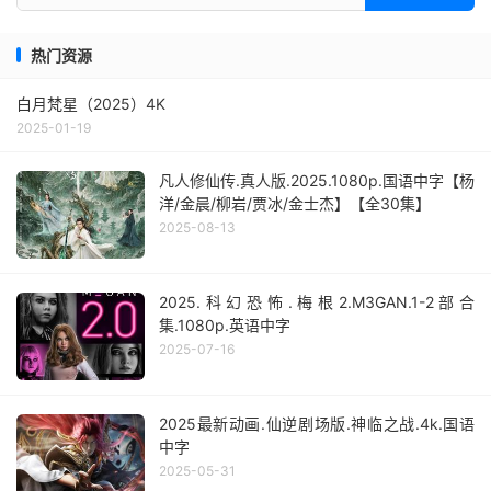
热门资源
白月梵星（2025）4K
2025-01-19
凡人修仙传.真人版.2025.1080p.国语中字【杨
洋/金晨/柳岩/贾冰/金士杰】【全30集】
2025-08-13
2025.科幻恐怖.梅根2.M3GAN.1-2部合
集.1080p.英语中字
2025-07-16
2025最新动画.仙逆剧场版.神临之战.4k.国语
中字
2025-05-31