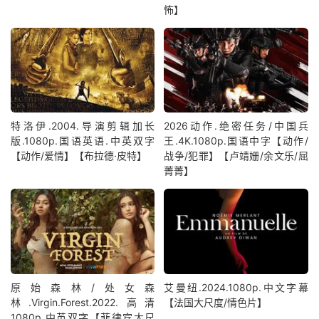
怖】
特洛伊.2004.导演剪辑加长
2026动作.绝密任务/中国兵
版.1080p.国语英语.中英双字
王.4K.1080p.国语中字【动作/
【动作/爱情】【布拉德·皮特】
战争/犯罪】【卢靖姗/余文乐/屈
菁菁】
原始森林/处女森
艾曼纽.2024.1080p.中文字幕
林.Virgin.Forest.2022.高清
【法国大尺度/情色片】
1080p.中英双字【菲律宾大尺