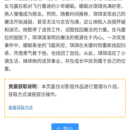
女乌露拉和对飞行着迷的少年蜻蜓。蜻蜓对琪琪充满好奇，
两人慢慢成为朋友。然而，随着时间推移，琪琪发现自己的
魔法开始减弱，甚至无法与吉吉沟通，这让她陷入自我怀疑
和迷茫。她暂停了送货工作，试图找回魔法的力量。在乌露
拉的鼓励下，琪琪逐渐明白魔法的根源在于内心。一次突发
事件中，蜻蜓乘坐的飞艇失控，琪琪在关键时刻重新拾起扫
帚，凭借勇气救下他，也找回了自信。从此，琪琪适应了小
镇生活，继续她的送货事业，并在成长中找到属于自己的位
置。
资源获取说明：
本页面仅对影视作品进行整理与介绍，
获取方式请按提示操作。
查看获取方式
赞(
0
)
