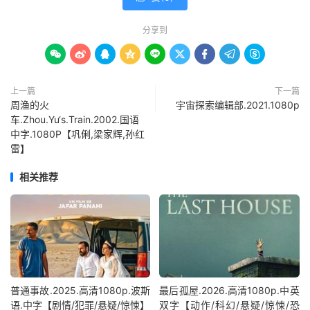
分享到









上一篇
下一篇
周渔的火
宇宙探索编辑部.2021.1080p
车.Zhou.Yu‘s.Train.2002.国语
中字.1080P【巩俐,梁家辉,孙红
雷】
相关推荐
普通事故.2025.高清1080p.波斯
最后孤屋.2026.高清1080p.中英
语.中字【剧情/犯罪/悬疑/惊悚】
双字【动作/科幻/悬疑/惊悚/恐