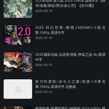
凡人修仙传.真人版.2025.1080p.国语中字【杨
洋/金晨/柳岩/贾冰/金士杰】【全30集】
2025-08-13
2025.科幻恐怖.梅根2.M3GAN.1-2部合
集.1080p.英语中字
2025-07-16
2025最新动画.仙逆剧场版.神临之战.4k.国语
中字
2025-05-31
权力的游戏/冰与火之歌/权游.1-8季合
集.1080p.英语中字.无删减
2025-05-12
韩国经典.隐藏的面孔/破镜欲.2024.1080p.韩