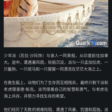
少年派（苏拉·沙玛饰）与家人一同乘船，从印度前往加拿
大。途中，遭遇暴风雨，轮船沉没，派与一只孟加拉虎、一
只鬣狗、一只斑马和一只猩猩一同漂流在茫茫大海之上。
在救生艇上，动物们为了生存而互相残杀，最终只剩下派和
老虎理查德·帕克。派凭借着自己的智慧和勇气，与老虎在
海上共存，并努力寻找生存的希望。
他们经历了无数的艰难险阻，遭遇了风暴、饥饿和孤独。派