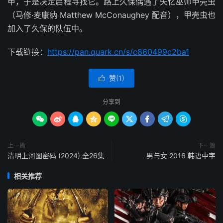
甲，于是决定启程寻找它。路上久保偶遇了失忆巫师甲壳虫
（马修·麦康纳 Matthew McConaughey 配音），甲壳虫也
加入了久保的队伍中。
下载链接：
https://pan.quark.cn/s/c860499c2ba1
赞(
1
)

分享到









上一篇
下一篇
清明上河图密码 (2024).全26集
男与女 2016 韩语中字
相关推荐