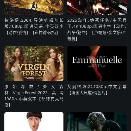
特洛伊.2004.导演剪辑加长
2026动作.绝密任务/中国兵
版.1080p.国语英语.中英双字
王.4K.1080p.国语中字【动作/
【动作/爱情】【布拉德·皮特】
战争/犯罪】【卢靖姗/余文乐/屈
菁菁】
原始森林/处女森
艾曼纽.2024.1080p.中文字幕
林.Virgin.Forest.2022.高清
【法国大尺度/情色片】
1080p.中英双字【菲律宾大尺
度】