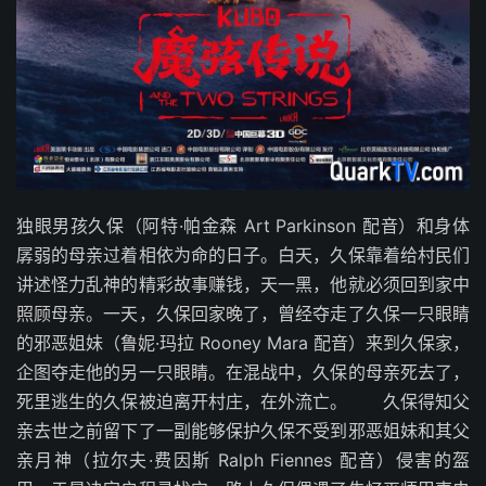
独眼男孩久保（阿特·帕金森 Art Parkinson 配音）和身体
孱弱的母亲过着相依为命的日子。白天，久保靠着给村民们
讲述怪力乱神的精彩故事赚钱，天一黑，他就必须回到家中
照顾母亲。一天，久保回家晚了，曾经夺走了久保一只眼睛
的邪恶姐妹（鲁妮·玛拉 Rooney Mara 配音）来到久保家，
企图夺走他的另一只眼睛。在混战中，久保的母亲死去了，
死里逃生的久保被迫离开村庄，在外流亡。 久保得知父
亲去世之前留下了一副能够保护久保不受到邪恶姐妹和其父
亲月神（拉尔夫·费因斯 Ralph Fiennes 配音）侵害的盔