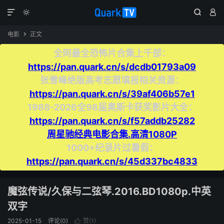




电影
正文

全网最全恐怖片合集上千部：
https://pan.quark.cn/s/dcdb01793a09
张雪峰绝版高考志愿填报相关资源：
https://pan.quark.cn/s/39af406b57e1
1988-2026全98届奥斯卡获奖影片大全：
https://pan.quark.cn/s/f57addb25282
周星驰经典电影合集.高清1080P
1000+纪录片过暑假：
https://pan.quark.cn/s/45d337bc4833
魔弦传说/久保与二弦琴.2016.BD1080p.中英
双字
2025-01-15
评论(0)
赞(
1
)
