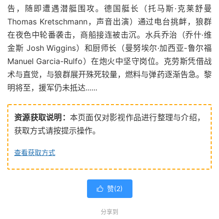
告，随即遭遇潜艇围攻。德国艇长（托马斯·克莱舒曼
Thomas Kretschmann，声音出演）通过电台挑衅，狼群
在夜色中轮番袭击，商船接连被击沉。水兵乔治（乔什·维
金斯 Josh Wiggins）和厨师长（曼努埃尔·加西亚-鲁尔福
Manuel Garcia-Rulfo）在炮火中坚守岗位。克劳斯凭借战
术与直觉，与狼群展开殊死较量，燃料与弹药逐渐告急。黎
明将至，援军仍未抵达......
资源获取说明：
本页面仅对影视作品进行整理与介绍，
获取方式请按提示操作。
查看获取方式
赞(
2
)

分享到