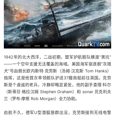
1942年的北大西洋，二战初期，盟军护航舰队横渡“黑坑”
——一个空中支援无法覆盖的海域。美国海军驱逐舰“灰猎
犬”号由舰长欧内斯特·克劳斯（汤姆·汉克斯 Tom Hanks）
指挥，这是他首次率领舰队护送37艘商船前往英国。克劳
斯是个虔诚的老兵，冷静却略显紧张，他的副手查理·科尔
（斯蒂芬·格拉汉姆 Stephen Graham）和 sonar 员克利夫
兰（罗布·摩根 Rob Morgan）全力协助。
启航不久，德军U型潜艇狼群出没，克劳斯接到无线电警