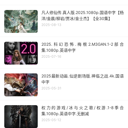
凡人修仙传.真人版.2025.1080p.国语中字【杨
洋/金晨/柳岩/贾冰/金士杰】【全30集】
2025-08-13
2025.科幻恐怖.梅根2.M3GAN.1-2部合
集.1080p.英语中字
2025-07-16
2025最新动画.仙逆剧场版.神临之战.4k.国语
中字
2025-05-31
权力的游戏/冰与火之歌/权游.1-8季合
集.1080p.英语中字.无删减
2025-05-12