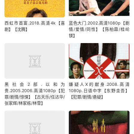
西虹市首富.2018.高清4k【喜
蓝色大门.2002.高清1080p【剧
剧】【沈腾】
情/爱情/同性】【陈柏霖/桂纶
镁】
黑社会2部.以和为
嫌疑人X的献身.2008.高清
贵.2005.2006.高清1080p【犯
1080p.日语中字【东野圭吾】
罪/剧情/惊悚】【古天乐/任达华/
【犯罪/剧情/悬疑】
张家辉/林家栋/林雪】