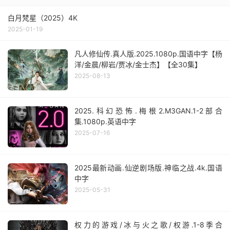
白月梵星（2025）4K
2025-01-19
凡人修仙传.真人版.2025.1080p.国语中字【杨
洋/金晨/柳岩/贾冰/金士杰】【全30集】
2025-08-13
2025.科幻恐怖.梅根2.M3GAN.1-2部合
集.1080p.英语中字
2025-07-16
2025最新动画.仙逆剧场版.神临之战.4k.国语
中字
2025-05-31
权力的游戏/冰与火之歌/权游.1-8季合