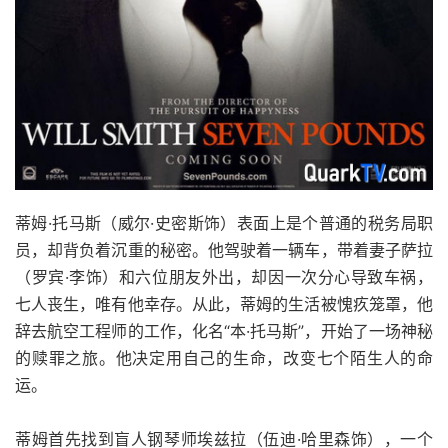
蒂姆·托马斯（威尔·史密斯饰）表面上是个普通的税务局职
员，却背负着沉重的秘密。他驾驶着一辆车，带着妻子萨拉
（罗宾·李饰）和六位朋友外出，却因一次分心导致车祸，
七人丧生，唯有他幸存。从此，蒂姆的生活被愧疚笼罩，他
辞去航空工程师的工作，化名“本·托马斯”，开始了一场神秘
的赎罪之旅。他决定用自己的生命，改变七个陌生人的命
运。
蒂姆首先找到盲人钢琴师埃兹拉（伍迪·哈里森饰），一个