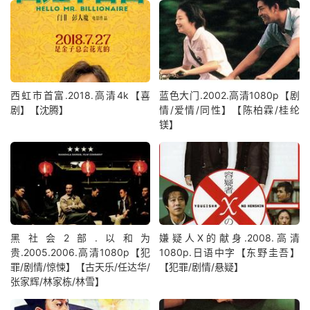
西虹市首富.2018.高清4k【喜
蓝色大门.2002.高清1080p【剧
剧】【沈腾】
情/爱情/同性】【陈柏霖/桂纶
镁】
黑社会2部.以和为
嫌疑人X的献身.2008.高清
贵.2005.2006.高清1080p【犯
1080p.日语中字【东野圭吾】
罪/剧情/惊悚】【古天乐/任达华/
【犯罪/剧情/悬疑】
张家辉/林家栋/林雪】