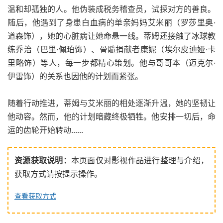
温和却孤独的人。他伪装成税务稽查员，试探对方的善良。
随后，他遇到了身患白血病的单亲妈妈艾米丽（罗莎里奥·
道森饰），她的心脏病让她命悬一线。蒂姆还接触了冰球教
练乔治（巴里·佩珀饰）、骨髓捐献者康妮（埃尔皮迪娅·卡
里略饰）等人，每一步都精心策划。他与哥哥本（迈克尔·
伊雷饰）的关系也因他的计划而紧张。
随着行动推进，蒂姆与艾米丽的相处逐渐升温，她的坚韧让
他动容。然而，他的计划暗藏终极牺牲。他安排一切后，命
运的齿轮开始转动......
资源获取说明：
本页面仅对影视作品进行整理与介绍，
获取方式请按提示操作。
查看获取方式