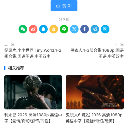
赞(
0
)

分享到









上一篇
下一篇
纪录片.小小世界.Tiny.World.1-2
黑衣人.1-3部合集.1080p.国语
季合集.国语英语.中英双字
英语.中英双字
相关推荐
利未记.2026.高清1080p.英语中
鬼玩人6.炼狱.2026.高清1080p.
字【爱情/奇幻/恐怖/同性】
英语中字【悬疑/奇幻/恐怖】