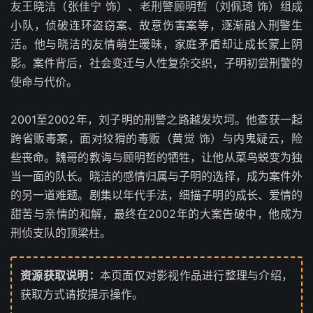
友王晓洁（张佳宁 饰）、老刑警顾明哲（刘佩琦 饰）组成
小队，侦破连环盗窃案、故意伤害案等，逐渐融入刑警生
活。他与晓洁的友情萌生暧昧，家庭矛盾却让成长蒙上阴
影。案件背后，社会变迁与人性复杂交织，子明初尝刑警的
使命与代价。
2001至2002年，刘子明的刑警之路越发坎坷。他查获一起
跨省贩毒案，面对狡猾的毒贩（黄觉 饰）与内鬼疑云，险
些丧命。魏哥的教诲与顾明哲的牺牲，让他从菜鸟蜕变为独
当一面的队长。晓洁的感情归属与子明的选择，成为案件外
的另一道难题。剧集以年代手法，细描子明的成长、爱情的
甜苦与亲情的和解，最终在2002年的大案告破中，他成为
刑侦支队的顶梁柱。
资源获取说明：
本页面仅对影视作品进行整理与介绍，
获取方式请按提示操作。