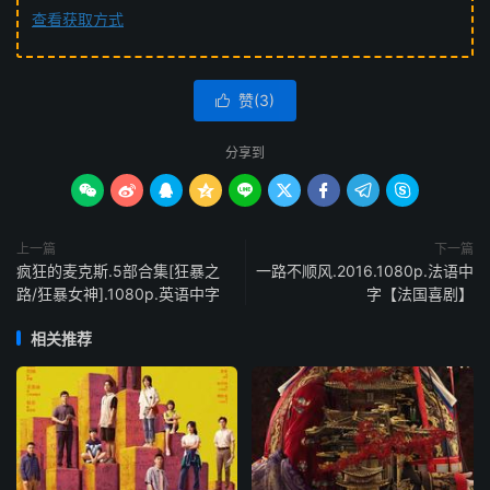
查看获取方式
赞(
3
)

分享到









上一篇
下一篇
疯狂的麦克斯.5部合集[狂暴之
一路不顺风.2016.1080p.法语中
路/狂暴女神].1080p.英语中字
字【法国喜剧】
相关推荐