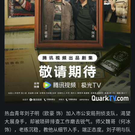
热血青年刘子明（欧豪 饰）加入市公安局刑侦支队，渴望
大展身手，却被琐碎排查工作磨去锐气。师父魏哥（何冰
饰），老练沉稳，教他从细节入手，端正态度。刘子明与队