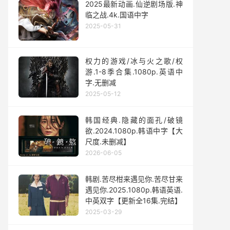
2025最新动画.仙逆剧场版.神
临之战.4k.国语中字
2025-05-31
权力的游戏/冰与火之歌/权
游.1-8季合集.1080p.英语中
字.无删减
2025-05-12
韩国经典.隐藏的面孔/破镜
欲.2024.1080p.韩语中字【大
尺度.未删减】
2026-06-05
韩剧.苦尽柑来遇见你.苦尽甘来
遇见你.2025.1080p.韩语英语.
中英双字【更新全16集.完结】
2025-03-29