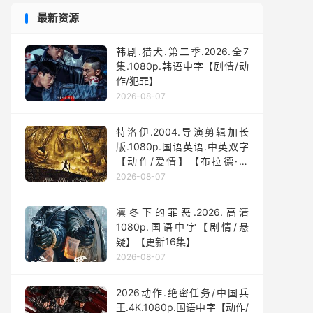
最新资源
韩剧.猎犬.第二季.2026.全7
集.1080p.韩语中字【剧情/动
作/犯罪】
2026-08-07
特洛伊.2004.导演剪辑加长
版.1080p.国语英语.中英双字
【动作/爱情】【布拉德·皮
特】
2026-08-07
凛冬下的罪恶.2026.高清
1080p.国语中字【剧情/悬
疑】【更新16集】
2026-08-07
2026动作.绝密任务/中国兵
王.4K.1080p.国语中字【动作/