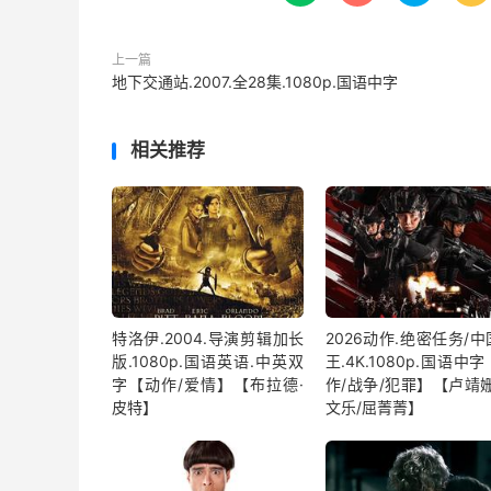
上一篇
地下交通站.2007.全28集.1080p.国语中字
相关推荐
特洛伊.2004.导演剪辑加长
2026动作.绝密任务/
版.1080p.国语英语.中英双
王.4K.1080p.国语中
字【动作/爱情】【布拉德·
作/战争/犯罪】【卢靖姗
皮特】
文乐/屈菁菁】