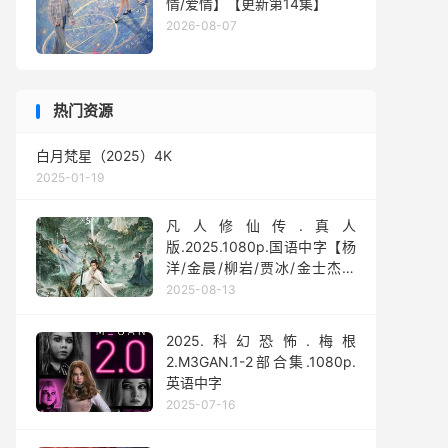
情/爱情】【更新第14集】
2026-08-07
热门资源
白月梵星（2025）4K
2025-01-19
凡人修仙传.真人
版.2025.1080p.国语中字【杨
洋/金晨/柳岩/贾冰/金士杰】
【全30集】
2025-08-13
2025.科幻恐怖.梅根
2.M3GAN.1-2部合集.1080p.
英语中字
2025-07-16