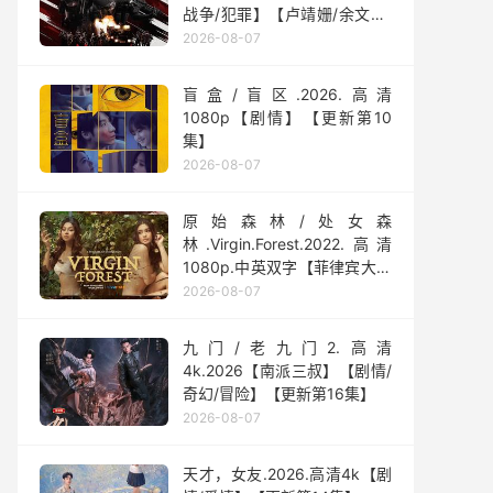
战争/犯罪】【卢靖姗/余文乐/
屈菁菁】
2026-08-07
盲盒/盲区.2026.高清
1080p【剧情】【更新第10
集】
2026-08-07
原始森林/处女森
林.Virgin.Forest.2022.高清
1080p.中英双字【菲律宾大尺
度】
2026-08-07
九门/老九门2.高清
4k.2026【南派三叔】【剧情/
奇幻/冒险】【更新第16集】
2026-08-07
天才，女友.2026.高清4k【剧