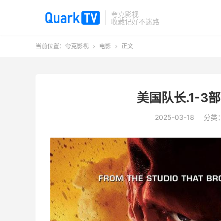
夸克影视
收藏记好不迷路
当前位置：
夸克影视
电影
正文


美国队长.1-3部
2025-03-18
分类