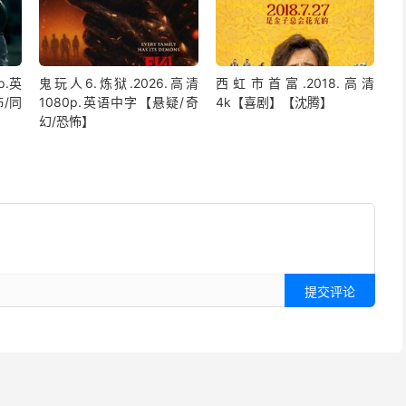
p.英
鬼玩人6.炼狱.2026.高清
西虹市首富.2018.高清
/同
1080p.英语中字【悬疑/奇
4k【喜剧】【沈腾】
幻/恐怖】
提交评论