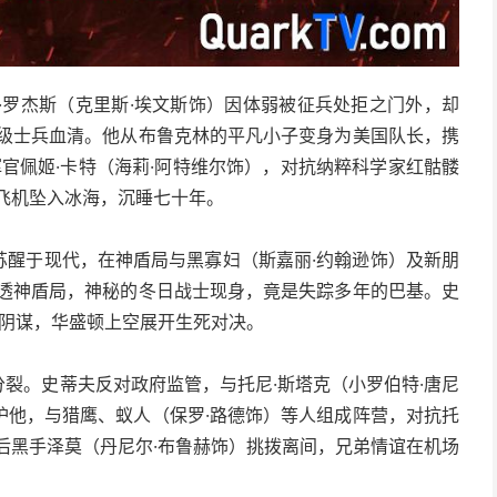
夫·罗杰斯（克里斯·埃文斯饰）因体弱被征兵处拒之门外，却
超级士兵血清。他从布鲁克林的平凡小子变身为美国队长，携
挥官佩姬·卡特（海莉·阿特维尔饰），对抗纳粹科学家红骷髅
飞机坠入冰海，沉睡七十年。
夫苏醒于现代，在神盾局与黑寡妇（斯嘉丽·约翰逊饰）及新朋
渗透神盾局，神秘的冬日战士现身，竟是失踪多年的巴基。史
露阴谋，华盛顿上空展开生死对决。
分裂。史蒂夫反对政府监管，与托尼·斯塔克（小罗伯特·唐尼
护他，与猎鹰、蚁人（保罗·路德饰）等人组成阵营，对抗托
后黑手泽莫（丹尼尔·布鲁赫饰）挑拨离间，兄弟情谊在机场