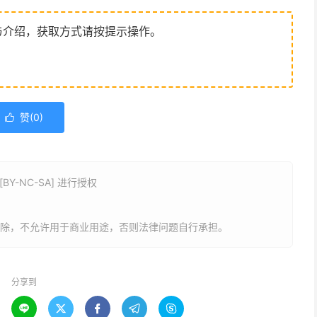
与介绍，获取方式请按提示操作。
赞(
0
)

Y-NC-SA] 进行授权
》
删除，不允许用于商业用途，否则法律问题自行承担。
分享到




