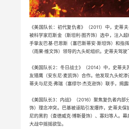
《美国队长：初代复仇者》（2011）中，史蒂
被科学家厄斯金（斯坦利·图齐饰）选中，注入
手挚友巴基·巴恩斯（塞巴斯蒂安·斯坦饰）和指
（雨果·维文饰）领导的九头蛇组织。史蒂夫驾驶
《美国队长2：冬日战士》（2014）中，史蒂
友猎鹰（安东尼·麦凯饰）合作。他发现九头蛇
蒂夫与尼克·弗瑞（塞缪尔·杰克逊饰）联手，揭
《美国队长3：内战》（2016）聚焦复仇者内部
饰）理念冲突。巴基被诬陷引发爆炸，史蒂夫保
尼的黑豹（查德威克·博斯曼饰）、寡妇等人。幕
大战中摇摇欲坠。