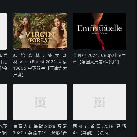
中国兵
原始森林/处女森
艾曼纽.2024.1080p.中文字
字【动
林.Virgin.Forest.2022.高清
幕【法国大尺度/情色片】
/余
1080p.中英双字【菲律宾大
尺度】
p.英
鬼玩人6.炼狱.2026.高清
西虹市首富.2018.高清
/同
1080p.英语中字【悬疑/奇
4k【喜剧】【沈腾】