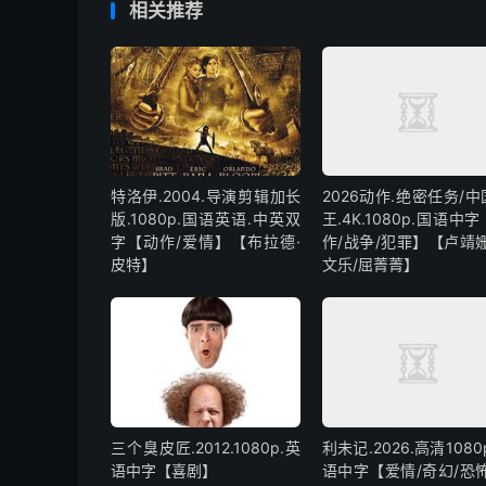
相关推荐
特洛伊.2004.导演剪辑加长
2026动作.绝密任务/
版.1080p.国语英语.中英双
王.4K.1080p.国语中
字【动作/爱情】【布拉德·
作/战争/犯罪】【卢靖姗
皮特】
文乐/屈菁菁】
三个臭皮匠.2012.1080p.英
利未记.2026.高清1080
语中字【喜剧】
语中字【爱情/奇幻/恐怖