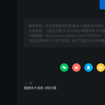
版权声明：本文采用知识共享 署名4.0国际许可协议 [B
文章名称：《金钱之味.2012.1080p.韩语中字.大尺
文章链接：
https://www.quarktv.com/1729.html
本站资源仅供个人学习交流，请于下载后24小时内




上一篇
猪猪侠大电影.9部合集