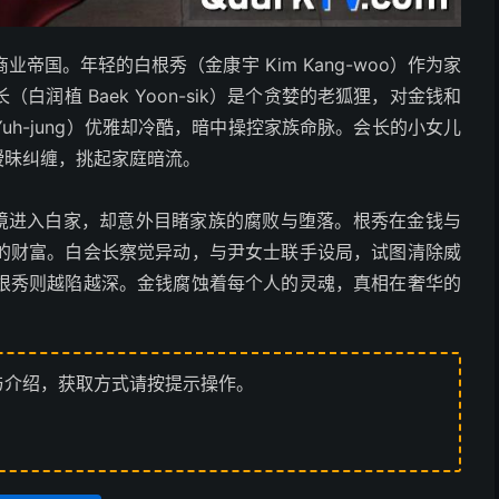
国。年轻的白根秀（金康宇 Kim Kang-woo）作为家
润植 Baek Yoon-sik）是个贪婪的老狐狸，对金钱和
Yuh-jung）优雅却冷酷，暗中操控家族命脉。会长的小女儿
根秀暧昧纠缠，挑起家庭暗流。
经济困境进入白家，却意外目睹家族的腐败与堕落。根秀在金钱与
的财富。白会长察觉异动，与尹女士联手设局，试图清除威
根秀则越陷越深。金钱腐蚀着每个人的灵魂，真相在奢华的
与介绍，获取方式请按提示操作。