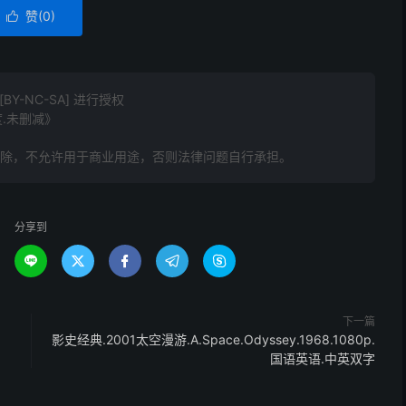
赞(
0
)

Y-NC-SA] 进行授权
度.未删减》
删除，不允许用于商业用途，否则法律问题自行承担。
分享到





下一篇
影史经典.2001太空漫游.A.Space.Odyssey.1968.1080p.
国语英语.中英双字