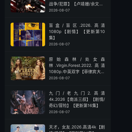
战争/犯罪】【卢靖姗/余文乐/
屈菁菁】
2026-08-07
盲盒/盲区.2026.高清
1080p【剧情】【更新第10
集】
2026-08-07
原始森林/处女森
林.Virgin.Forest.2022.高清
1080p.中英双字【菲律宾大尺
度】
2026-08-07
九门/老九门2.高清
4k.2026【南派三叔】【剧情/
奇幻/冒险】【更新第16集】
2026-08-07
天才，女友.2026.高清4k【剧