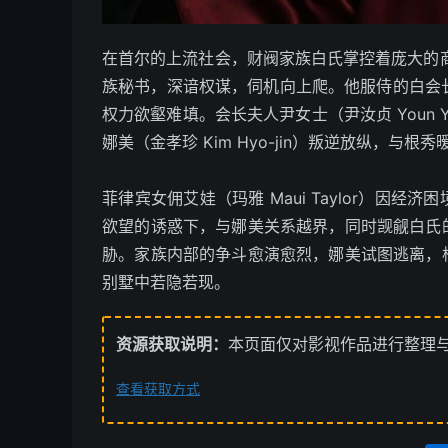
在首尔的上流社会，财阀家族白氏掌控着庞大的商业帝
族秘书，深谙权谋，伺机向上爬。他服侍的白会长（白
权力欲壑难填。会长夫人尹女士（尹汝贞 Youn 
娜美（金孝珍 Kim Hyo-jin）叛逆放纵，与
菲律宾女佣艾娃（玛雅 Maui Taylor）因
欲望的诱惑下，与娜美关系越界，同时觊觎白氏
胁。家族内部的争斗愈演愈烈，娜美试图逃离，
别墅中若隐若现。
资源获取说明：
本页面仅对影视作品进行整理
查看获取方式