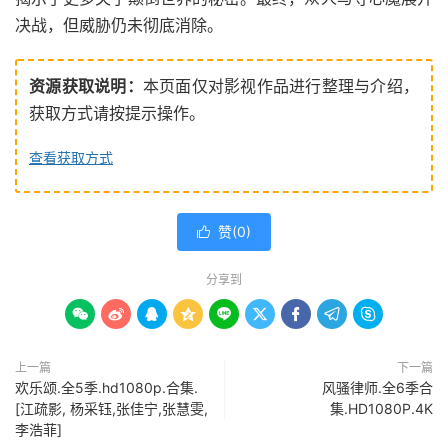
决战，但威胁仍未彻底消除。
资源获取说明：
本页面仅对影视作品进行整理与介绍，
获取方式请按提示操作。
查看获取方式
赞(
0
)

分享到









上一篇
下一篇
欢乐颂.全5季.hd1080p.合集.
风骚律师.全6季合
[江疏影, 杨采钰,张佳宁,张慧雯,
集.HD1080P.4K
李浩菲]