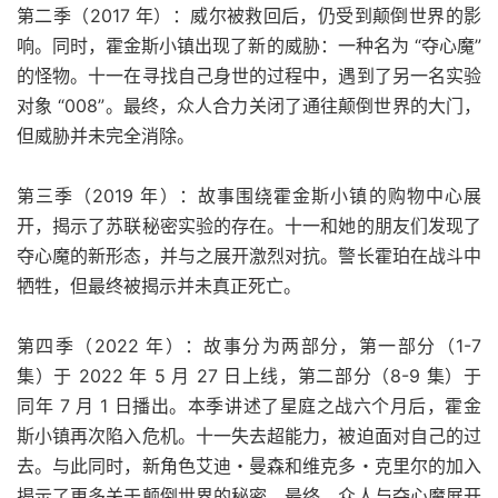
第二季（2017 年）：威尔被救回后，仍受到颠倒世界的影
响。同时，霍金斯小镇出现了新的威胁：一种名为 “夺心魔”
的怪物。十一在寻找自己身世的过程中，遇到了另一名实验
对象 “008”。最终，众人合力关闭了通往颠倒世界的大门，
但威胁并未完全消除。
第三季（2019 年）：故事围绕霍金斯小镇的购物中心展
开，揭示了苏联秘密实验的存在。十一和她的朋友们发现了
夺心魔的新形态，并与之展开激烈对抗。警长霍珀在战斗中
牺牲，但最终被揭示并未真正死亡。
第四季（2022 年）：故事分为两部分，第一部分（1-7
集）于 2022 年 5 月 27 日上线，第二部分（8-9 集）于
同年 7 月 1 日播出。本季讲述了星庭之战六个月后，霍金
斯小镇再次陷入危机。十一失去超能力，被迫面对自己的过
去。与此同时，新角色艾迪・曼森和维克多・克里尔的加入
揭示了更多关于颠倒世界的秘密。最终，众人与夺心魔展开