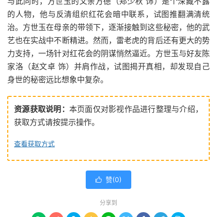
与此同时，方世玉的父亲方德（郑少秋 饰）是个深藏不露
的人物，他与反清组织红花会暗中联系，试图推翻满清统
治。方世玉在母亲的带领下，逐渐接触到这些秘密，他的武
艺也在实战中不断精进。然而，雷老虎的背后还有更大的势
力支持，一场针对红花会的阴谋悄然逼近。方世玉与好友陈
家洛（赵文卓 饰）并肩作战，试图揭开真相，却发现自己
身世的秘密远比想象中复杂。
资源获取说明：
本页面仅对影视作品进行整理与介绍，
获取方式请按提示操作。
查看获取方式
赞(
0
)

分享到