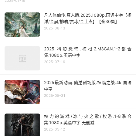
2025-01-19
凡人修仙传.真人版.2025.1080p.国语中字【杨
洋/金晨/柳岩/贾冰/金士杰】【全30集】
2025-08-13
2025.科幻恐怖.梅根2.M3GAN.1-2部合
集.1080p.英语中字
2025-07-16
2025最新动画.仙逆剧场版.神临之战.4k.国语
中字
2025-05-31
权力的游戏/冰与火之歌/权游.1-8季合
集.1080p.英语中字.无删减
2025-05-12