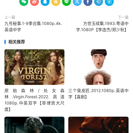









上一篇
下一篇
九号秘事.1-9季合集.1080p.4k.
方世玉续集.1993.粤语中
英语中字
字.1080P【李连杰/郑少秋】
相关推荐
原始森林/处女森
三个臭皮匠.2012.1080p.英语中
林.Virgin.Forest.2022.高清
字【喜剧】
1080p.中英双字【菲律宾大尺
度】