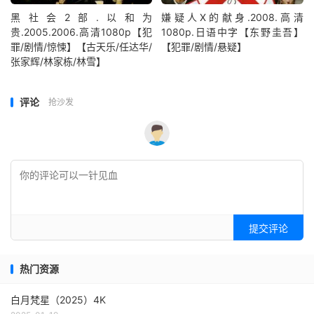
黑社会2部.以和为
嫌疑人X的献身.2008.高清
贵.2005.2006.高清1080p【犯
1080p.日语中字【东野圭吾】
罪/剧情/惊悚】【古天乐/任达华/
【犯罪/剧情/悬疑】
张家辉/林家栋/林雪】
评论
抢沙发
提交评论
热门资源
白月梵星（2025）4K