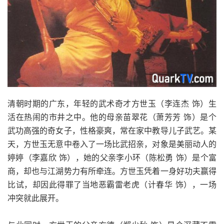
清朝时期的广东，年轻的武术奇才方世玉（李连杰 饰）生
活在热闹的市井之中。他的母亲苗翠花（萧芳芳 饰）是个
武功高强的奇女子，性格豪爽，常在家中教导儿子武艺。某
天，方世玉无意中卷入了一场比武招亲，对象是美丽动人的
婷婷（李嘉欣 饰），她的父亲李小环（陈松勇 饰）是个富
商，却也与江湖势力有所牵连。方世玉凭着一身好功夫赢得
比试，却因此得罪了当地恶霸雷老虎（计春华 饰），一场
冲突就此展开。