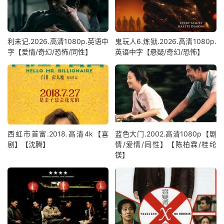
利未记.2026.高清1080p.英语中
鬼玩人6.炼狱.2026.高清1080p.
字【爱情/奇幻/恐怖/同性】
英语中字【悬疑/奇幻/恐怖】
西虹市首富.2018.高清4k【喜
蓝色大门.2002.高清1080p【剧
剧】【沈腾】
情/爱情/同性】【陈柏霖/桂纶
镁】