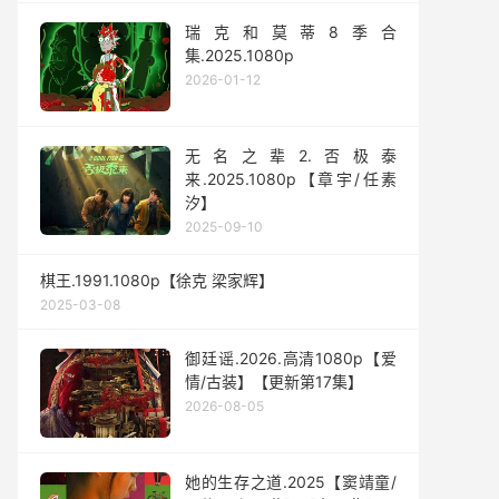
瑞克和莫蒂8季合
集.2025.1080p
2026-01-12
无名之辈2.否极泰
来.2025.1080p【章宇/任素
汐】
2025-09-10
棋王.1991.1080p【徐克 梁家辉】
2025-03-08
御廷谣.2026.高清1080p【爱
情/古装】【更新第17集】
2026-08-05
她的生存之道.2025【窦靖童/