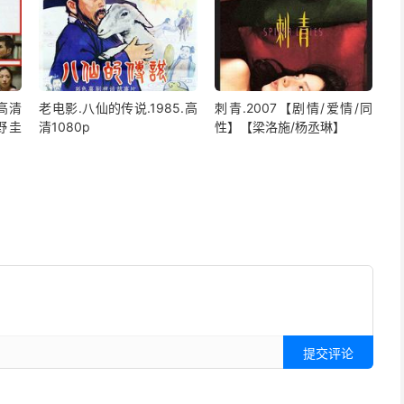
.高清
老电影.八仙的传说.1985.高
刺青.2007【剧情/爱情/同
野圭
清1080p
性】【梁洛施/杨丞琳】
提交评论