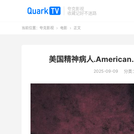
夸克影视
收藏记好不迷路
当前位置：
夸克影视
电影
正文


美国精神病人.American.
2025-09-09
分类