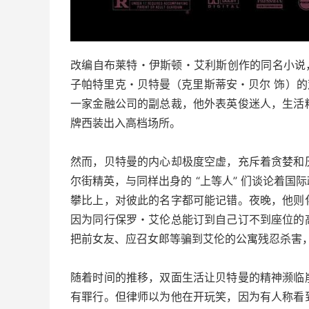
改编自布莱特・伊斯顿・艾利斯创作的同名小说，以
子帕特里克・贝特曼（克里斯蒂安・贝尔 饰）的
一家金融公司的副总裁，他外表英俊迷人，生活
牌西装出入高档场所。
然而，贝特曼的内心却极度空虚，充斥着贪婪和
尔街精英，与同样出身的 “上等人” 们谈论着
攀比上，对彼此的名字都可能记错。夜晚，他则
因为同行保罗・艾伦总能订到自己订不到座位的
把前女友、应召女郎等骗到艾伦的公寓残忍杀害
随着时间的推移，双面生活让贝特曼的精神濒临
有罪行。但律师以为他在开玩笑，因为有人称看