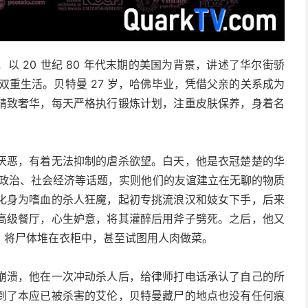
 20 世纪 80 年代末期的美国为背景，讲述了华尔街骄
双重生活。贝特曼 27 岁，哈佛毕业，凭借父亲的关系成为
精致奢华，每天严格执行锻炼计划，注重皮肤保养，身着名
厌恶，有着无法抑制的虐杀欲望。白天，他是衣冠楚楚的华
国际政治、社会经济等话题，实则他们的友谊建立在无聊的物质
化身为嗜血的杀人狂魔，起初专挑流浪汉和妓女下手，后来
高级餐厅，心生妒意，将其灌醉后用斧子劈死。之后，他又
，将尸体堆在衣柜中，甚至试图用人肉做菜。
崩溃，他在一次冲动杀人后，给律师打电话承认了自己的所
到了本应已被杀害的艾伦，贝特曼藏尸的地点也没有任何痕