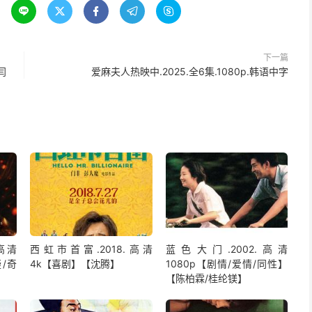





下一篇
闫
爱麻夫人热映中.2025.全6集.1080p.韩语中字
.高清
西虹市首富.2018.高清
蓝色大门.2002.高清
疑/奇
4k【喜剧】【沈腾】
1080p【剧情/爱情/同性】
【陈柏霖/桂纶镁】