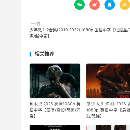




上一篇
少年派.1-2合集(2019.2022).1080p.国语中字【张嘉益/
妮/赵今麦】
相关推荐
利未记.2026.高清1080p.英
鬼玩人6.炼狱.2026
语中字【爱情/奇幻/恐怖/同
1080p.英语中字【悬
性】
幻/恐怖】