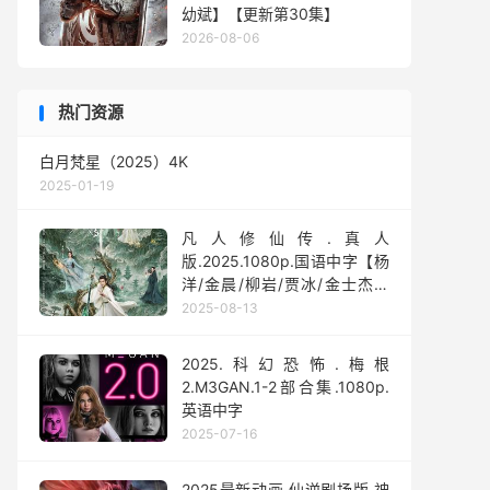
幼斌】【更新第30集】
2026-08-06
热门资源
白月梵星（2025）4K
2025-01-19
凡人修仙传.真人
版.2025.1080p.国语中字【杨
洋/金晨/柳岩/贾冰/金士杰】
【全30集】
2025-08-13
2025.科幻恐怖.梅根
2.M3GAN.1-2部合集.1080p.
英语中字
2025-07-16
2025最新动画.仙逆剧场版.神