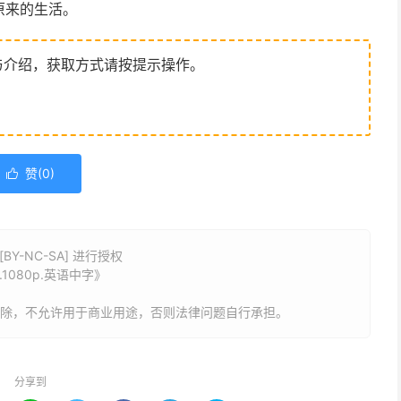
原来的生活。
与介绍，获取方式请按提示操作。
赞(
0
)

Y-NC-SA] 进行授权
0.1080p.英语中字》
删除，不允许用于商业用途，否则法律问题自行承担。
分享到