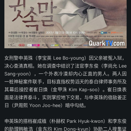
女刑警申英珠（李宝英 Lee Bo-young）因父亲被冤入狱，
决心查清真相。她在调查中结识了法官李东俊（李尚允 Lee
Sang-yoon），一个外表冷漠却内心正直的男人。两人因
一桩神秘案件联手，目标直指权势滔天的泰白律师事务所及
其幕后操控者崔日焕（金甲洙 Kim Kap-soo）。崔日焕表
面是法律界泰斗，实则掌控地下交易，与申英珠的宿敌姜正
日（尹周熙 Yoon Joo-hee）暗中勾结。
申英珠的搭档崔成植（朴赫权 Park Hyuk-kwon）和李东俊
的助理韩敏浩（金东均 Kim Dong-kyun）协助二人搜集证