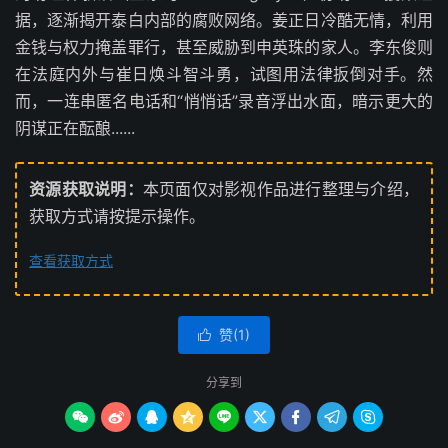
据，逐渐揭开泰白内部的腐败网络。姜正日冷酷无情，利用
金钱与权力掩盖罪行，甚至威胁到申英珠的家人。李东俊则
在法庭内外与崔日焕斗智斗勇，试图用法律扳倒对手。然
而，一连串匿名电话和“悄悄话”录音浮出水面，暗示更大的
阴谋正在酝酿......
资源获取说明：
本页面仅对影视作品进行整理与介绍，
获取方式请按提示操作。
查看获取方式
赞(
1
)

分享到








