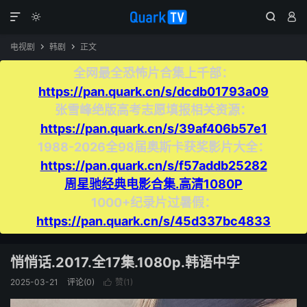




电视剧
韩剧
正文


全网最全恐怖片合集上千部：
https://pan.quark.cn/s/dcdb01793a09
张雪峰绝版高考志愿填报相关资源：
https://pan.quark.cn/s/39af406b57e1
1988-2026全98届奥斯卡获奖影片大全：
https://pan.quark.cn/s/f57addb25282
周星驰经典电影合集.高清1080P
1000+纪录片过暑假：
https://pan.quark.cn/s/45d337bc4833
悄悄话.2017.全17集.1080p.韩语中字
2025-03-21
评论(0)
赞(
1
)
