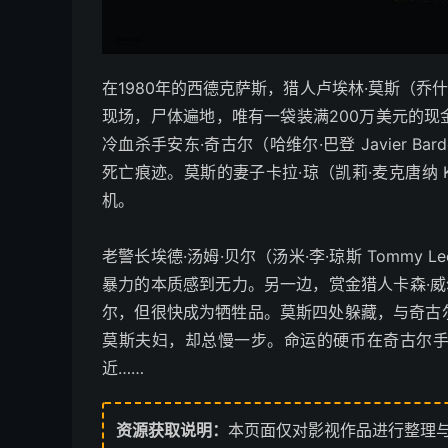
在1980年的西德克萨斯，猎人卢埃林·莫斯（乔什·
现场，尸体遍地，唯有一袋装满200万美元的
冷血杀手安东·奇古尔（哈维尔·巴登 Javier 
死亡痕迹。莫斯的妻子卡拉·琼（凯莉·麦克唐纳 Ke
机。
老警长埃德·汤姆·贝尔（汤米·李·琼斯 Tommy
暴力的本质感到无力。另一边，赏金猎人卡森·威尔斯（
尔，但很快成为牺牲品。莫斯四处躲藏，与奇古
莫斯夫妇，却总慢一步。命运的硬币在奇古尔
近……
资源获取说明：
本页面仅对影视作品进行整理