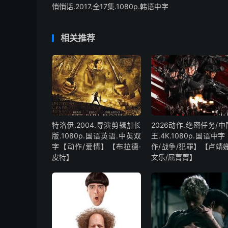
悄悄话.2017.全17集.1080p.韩语中字
相关推荐
特洛伊.2004.导演剪辑加长
2026动作.绝密任务/
版.1080p.国语英语.中英双
王.4K.1080p.国语中
字【动作/爱情】【布拉德·
作/战争/犯罪】【卢靖姗
皮特】
文乐/屈菁菁】