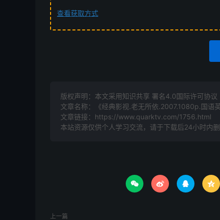
查看获取方式
版权声明：本文采用知识共享 署名4.0国际许可协议 [B
文章名称：《经典影视.老无所依.2007.1080p.国
文章链接：
https://www.quarktv.com/1756.html
本站资源仅供个人学习交流，请于下载后24小时内




上一篇