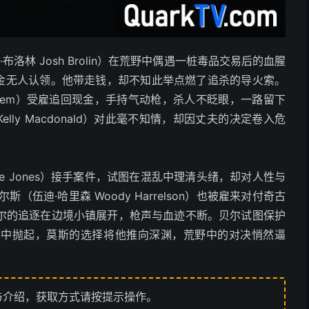
布洛林 Josh Brolin）在荒野中偶遇一桩毒品交易后的血腥
现金无人认领。他带走钱，却不知此举点燃了追杀的导火索。
Bardem）受雇追回现金，手持气动枪，杀人不眨眼，一路留下
lly Macdonald）对此毫不知情，却因丈夫的决定卷入危
 Lee Jones）接手案件，试图在混乱中理清头绪，却对人性与
伍迪·哈里森 Woody Harrelson）也被雇来对付奇古
尔的追逐在边境小镇展开，枪声与血迹不断。贝尔试图保护
手中抛起，莫斯的选择将他推向深渊，荒野中的对决悄然逼
与介绍，获取方式请按提示操作。