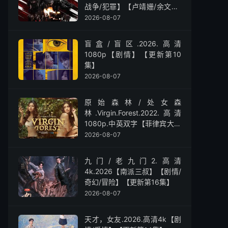
战争/犯罪】【卢靖姗/余文乐/
屈菁菁】
2026-08-07
盲盒/盲区.2026.高清
1080p【剧情】【更新第10
集】
2026-08-07
原始森林/处女森
林.Virgin.Forest.2022.高清
1080p.中英双字【菲律宾大尺
度】
2026-08-07
九门/老九门2.高清
4k.2026【南派三叔】【剧情/
奇幻/冒险】【更新第16集】
2026-08-07
天才，女友.2026.高清4k【剧