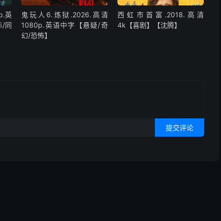
p.英
鬼玩人6.炼狱.2026.高清
西虹市首富.2018.高清
/同
1080p.英语中字【悬疑/奇
4k【喜剧】【沈腾】
幻/恐怖】
提交评论