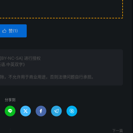
赞(
1
)

Y-NC-SA] 进行授权
语英语.中英双字》
删除，不允许用于商业用途，否则法律问题自行承担。
分享到





下一篇