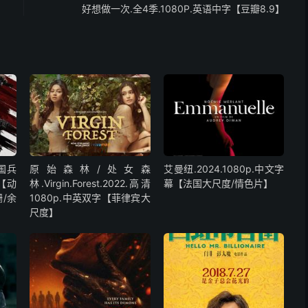
好想做一次.全4季.1080P.英语中字【豆瓣8.9】
中国兵
原始森林/处女森
艾曼纽.2024.1080p.中文字
字【动
林.Virgin.Forest.2022.高清
幕【法国大尺度/情色片】
/余
1080p.中英双字【菲律宾大
尺度】