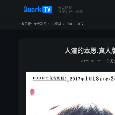
夸克影视
收藏记好不迷路
当前位置：
夸克影视
电视剧
日剧
正文



人渣的本愿.真人版.
2025-03-25
分类