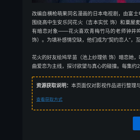
改编自横枪萌果同名漫画的日本电视剧，由富士电视
围绕高中生安乐冈花火（吉本实忧 饰）和粟屋
有暗恋对象——花火喜欢青梅竹马的老师钟井
饰）。为填补感情空缺，他们成为“契约恋人”，
花火的好友绘鸠早苗（池上纱理依 饰）暗恋她
曲爱恋为主线，探讨欲望与真心的碰撞。每集约2
资源获取说明：
本页面仅对影视作品进行整理
查看获取方式