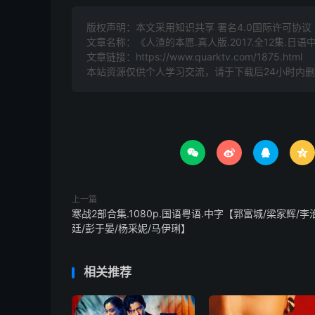
版权声明：本文采用知识共享 署名4.0国际许可协议 [B
文章名称：《人渣的本愿.真人版.2017.全12集.日语
文章链接：
https://www.quarktv.com/1875.html
本站资源仅供个人学习交流，请于下载后24小时内




上一篇
寒战2部合集.1080p.国语粤语.中字【郭富城/梁家辉/李
廷/彭于晏/杨采妮/马伊琍】
相关推荐