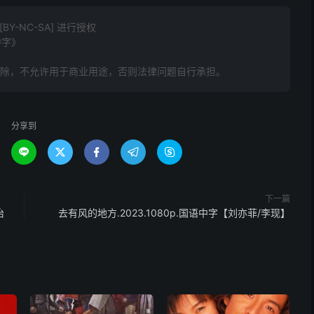
Y-NC-SA] 进行授权
中字》
删除，不允许用于商业用途，否则法律问题自行承担。
分享到





下一篇
治
去有风的地方.2023.1080p.国语中字【刘亦菲/李现】