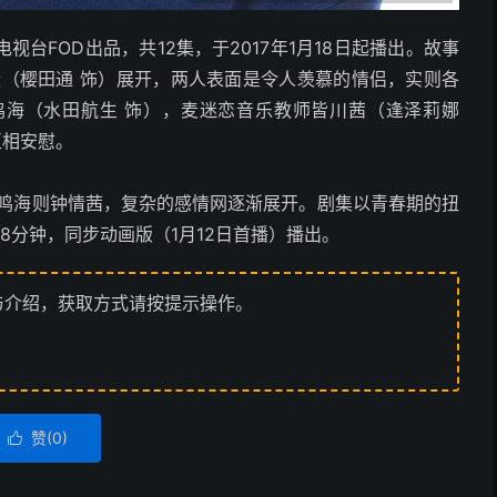
台FOD出品，共12集，于2017年1月18日起播出。故事
麦（樱田通 饰）展开，两人表面是令人羡慕的情侣，实则各
鸣海（水田航生 饰），麦迷恋音乐教师皆川茜（逢泽莉娜
互相安慰。
，鸣海则钟情茜，复杂的感情网逐渐展开。剧集以青春期的扭
8分钟，同步动画版（1月12日首播）播出。
与介绍，获取方式请按提示操作。
赞(
0
)
