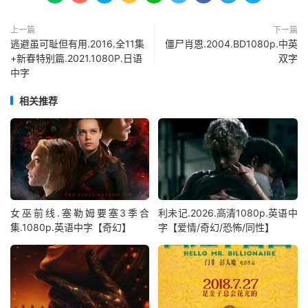
上一篇
下一篇
逃避虽可耻但有用.2016.全11集
僵尸肖恩.2004.BD1080p.中英
+新春特别篇.2021.1080P.日语
双字
中字
相关推荐
女巫前线.塞勒姆要塞3季合
利未记.2026.高清1080p.英语中
集.1080p.英语中字【奇幻】
字【爱情/奇幻/恐怖/同性】