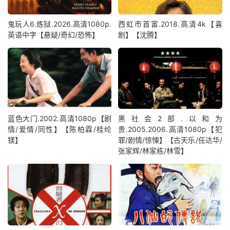
鬼玩人6.炼狱.2026.高清1080p.
西虹市首富.2018.高清4k【喜
英语中字【悬疑/奇幻/恐怖】
剧】【沈腾】
蓝色大门.2002.高清1080p【剧
黑社会2部.以和为
情/爱情/同性】【陈柏霖/桂纶
贵.2005.2006.高清1080p【犯
镁】
罪/剧情/惊悚】【古天乐/任达华/
张家辉/林家栋/林雪】