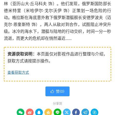
林（亚历山大·丘马科夫 饰）。他们发现，俄罗斯国防部长
德米特里（米哈伊尔·戈尔沃伊 饰）正策划一场危险的行
动。格拉斯在海底意外救下俄罗斯潜艇舰长安德罗波夫（迈
克尔·恩奎斯特 饰），两人从敌对到合作，试图阻止冲突升
级。冰冷的海水下，潜艇与陆地的行动交织，时间一分一秒
流逝，而更大的危机却在悄然逼近......
资源获取说明：
本页面仅对影视作品进行整理与介绍，
获取方式请按提示操作。
查看获取方式
赞(
0
)

分享到








