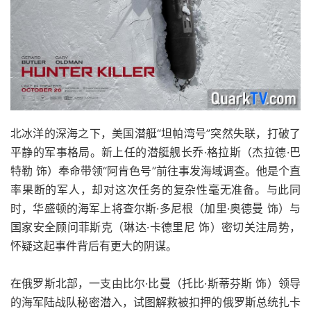
北冰洋的深海之下，美国潜艇“坦帕湾号”突然失联，打破了
平静的军事格局。新上任的潜艇舰长乔·格拉斯（杰拉德·巴
特勒 饰）奉命带领“阿肯色号”前往事发海域调查。他是个直
率果断的军人，却对这次任务的复杂性毫无准备。与此同
时，华盛顿的海军上将查尔斯·多尼根（加里·奥德曼 饰）与
国家安全顾问菲斯克（琳达·卡德里尼 饰）密切关注局势，
怀疑这起事件背后有更大的阴谋。
在俄罗斯北部，一支由比尔·比曼（托比·斯蒂芬斯 饰）领导
的海军陆战队秘密潜入，试图解救被扣押的俄罗斯总统扎卡