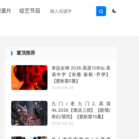

纪录片
综艺节目


置顶推荐
幸运女神.2026.高清1080p.英
语中字【安雅·泰勒-乔伊】
【更新第5集】
2026-08-06
九门/老九门2.高清
4k.2026【南派三叔】【剧情/
奇幻/冒险】【更新第15集】
2026-08-05