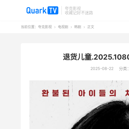
夸克影视
收藏记好不迷路
当前位置：
夸克影视
电视剧
韩剧
正文



退货儿童.2025.1
2025-08-22
分类