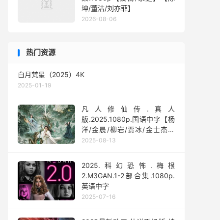
坤/董洁/刘亦菲】
2026-08-06
热门资源
白月梵星（2025）4K
2025-01-19
凡人修仙传.真人
版.2025.1080p.国语中字【杨
洋/金晨/柳岩/贾冰/金士杰】
【全30集】
2025-08-13
2025.科幻恐怖.梅根
2.M3GAN.1-2部合集.1080p.
英语中字
2025-07-16