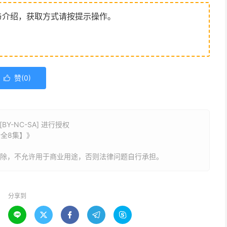
与介绍，获取方式请按提示操作。
赞(
0
)

Y-NC-SA] 进行授权
新全8集】》
删除，不允许用于商业用途，否则法律问题自行承担。
分享到




