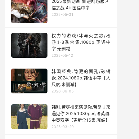
2025最新动画.仙逆剧场版.神
临之战.4k.国语中字
2025-05-31
权力的游戏/冰与火之歌/权
游.1-8季合集.1080p.英语中
字.无删减
2025-05-12
韩国经典.隐藏的面孔/破镜
欲.2024.1080p.韩语中字【大
尺度.未删减】
2026-06-05
韩剧.苦尽柑来遇见你.苦尽甘来
遇见你.2025.1080p.韩语英语.
中英双字【更新全16集.完结】
2025-03-29