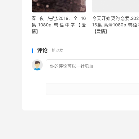
春夜/봄밤‎.2019.全16
今天开始契约恋爱.202
集.1080p.韩语中字【爱
15集.高清1080p.韩
情】
【爱情】
评论
抢沙发