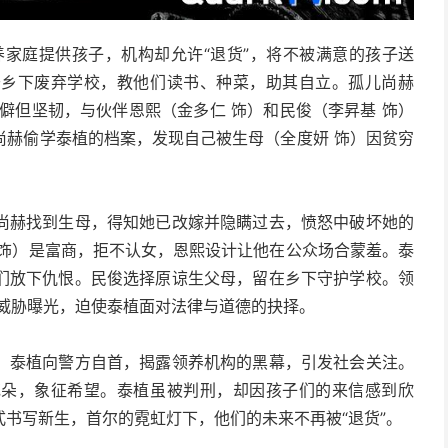
养家庭提供孩子，机构却允许“退货”，将不被满意的孩子送
于乡下废弃学校，教他们读书、种菜，助其自立。孤儿尚赫
僻但坚韧，与伙伴恩熙（金多仁 饰）和民俊（李昇基 饰）
尚赫偷学泰植的档案，发现自己被生母（全度妍 饰）因贫穷
尚赫找到生母，得知她已改嫁并隐瞒过去，愤怒中破坏她的
 饰）是富商，拒不认女，恩熙设计让他在公众场合蒙羞。泰
们放下仇恨。民俊选择原谅生父母，留在乡下守护学校。领
，威胁曝光，迫使泰植面对法律与道德的抉择。
。泰植向警方自首，揭露领养机构的黑幕，引发社会关注。
花朵，象征希望。泰植虽被判刑，却因孩子们的来信感到欣
书写新生，首尔的霓虹灯下，他们的未来不再被“退货”。