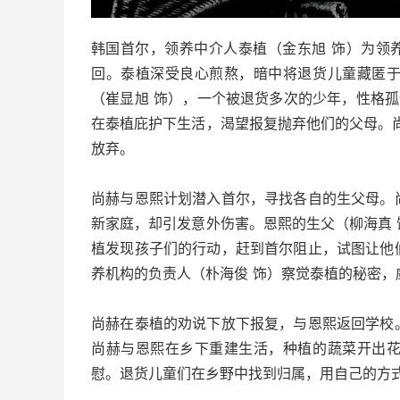
韩国首尔，领养中介人泰植（金东旭 饰）为领
回。泰植深受良心煎熬，暗中将退货儿童藏匿
（崔显旭 饰），一个被退货多次的少年，性格孤
在泰植庇护下生活，渴望报复抛弃他们的父母。
放弃。
尚赫与恩熙计划潜入首尔，寻找各自的生父母。
新家庭，却引发意外伤害。恩熙的生父（柳海真
植发现孩子们的行动，赶到首尔阻止，试图让他
养机构的负责人（朴海俊 饰）察觉泰植的秘密
尚赫在泰植的劝说下放下报复，与恩熙返回学校
尚赫与恩熙在乡下重建生活，种植的蔬菜开出
慰。退货儿童们在乡野中找到归属，用自己的方式