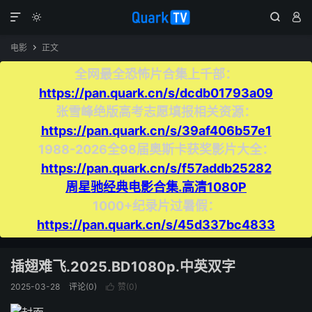




电影
正文

全网最全恐怖片合集上千部：
https://pan.quark.cn/s/dcdb01793a09
张雪峰绝版高考志愿填报相关资源：
https://pan.quark.cn/s/39af406b57e1
1988-2026全98届奥斯卡获奖影片大全：
https://pan.quark.cn/s/f57addb25282
周星驰经典电影合集.高清1080P
1000+纪录片过暑假：
https://pan.quark.cn/s/45d337bc4833
插翅难飞.2025.BD1080p.中英双字
2025-03-28
评论(0)
赞(
0
)
