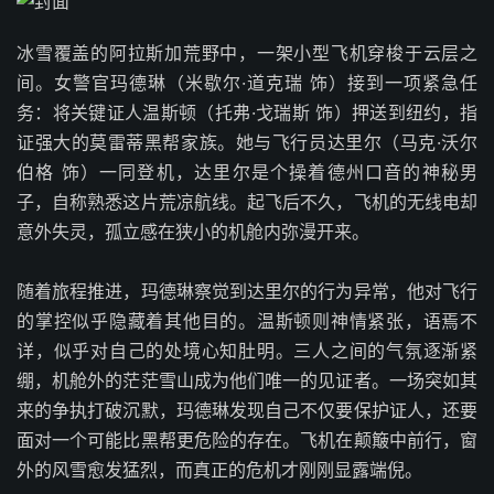
冰雪覆盖的阿拉斯加荒野中，一架小型飞机穿梭于云层之
间。女警官玛德琳（米歇尔·道克瑞 饰）接到一项紧急任
务：将关键证人温斯顿（托弗·戈瑞斯 饰）押送到纽约，指
证强大的莫雷蒂黑帮家族。她与飞行员达里尔（马克·沃尔
伯格 饰）一同登机，达里尔是个操着德州口音的神秘男
子，自称熟悉这片荒凉航线。起飞后不久，飞机的无线电却
意外失灵，孤立感在狭小的机舱内弥漫开来。
随着旅程推进，玛德琳察觉到达里尔的行为异常，他对飞行
的掌控似乎隐藏着其他目的。温斯顿则神情紧张，语焉不
详，似乎对自己的处境心知肚明。三人之间的气氛逐渐紧
绷，机舱外的茫茫雪山成为他们唯一的见证者。一场突如其
来的争执打破沉默，玛德琳发现自己不仅要保护证人，还要
面对一个可能比黑帮更危险的存在。飞机在颠簸中前行，窗
外的风雪愈发猛烈，而真正的危机才刚刚显露端倪。