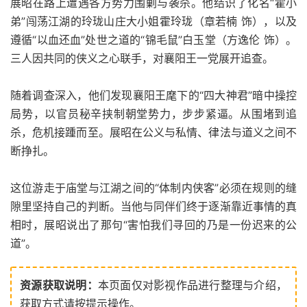
展昭在路上遭遇各方势力围剿与袭杀。他结识了化名“霍小
弟”闯荡江湖的玲珑山庄大小姐霍玲珑（章若楠 饰），以及
遵循“以血还血”处世之道的“锦毛鼠”白玉堂（方逸伦 饰）。
三人因共同的侠义之心联手，对襄阳王一党展开追查。
随着调查深入，他们发现襄阳王麾下的“四大神君”暗中操控
局势，以官员秘辛挟制朝堂势力，步步紧逼。从围堵到追
杀，危机接踵而至。展昭在公义与私情、律法与道义之间不
断挣扎。
这位游走于庙堂与江湖之间的“体制内侠客”必须在规则的缝
隙里坚持自己的判断。当他与同伴们终于逐渐靠近事情的真
相时，展昭说出了那句“害怕我们寻回的乃是一份迟来的公
道”。
资源获取说明：
本页面仅对影视作品进行整理与介绍，
获取方式请按提示操作。