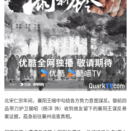
北宋仁宗年间，襄阳王暗中勾结各方势力意图谋反。御前四
品带刀护卫展昭（杨洋 饰）收到故友留下的襄阳王谋反悬
案证据，孤身前往襄州追查真相。