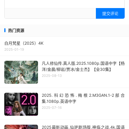
提交评论
热门资源
白月梵星（2025）4K
2025-01-19
凡人修仙传.真人版.2025.1080p.国语中字【杨
洋/金晨/柳岩/贾冰/金士杰】【全30集】
2025-08-13
2025.科幻恐怖.梅根2.M3GAN.1-2部合
集.1080p.英语中字
2025-07-16
2025最新动画.仙逆剧场版.神临之战.4k.国语