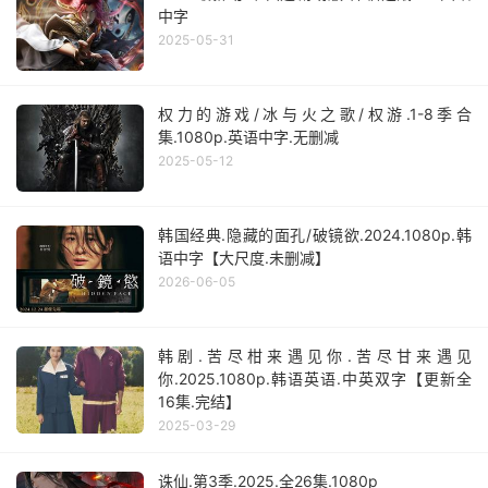
中字
2025-05-31
权力的游戏/冰与火之歌/权游.1-8季合
集.1080p.英语中字.无删减
2025-05-12
韩国经典.隐藏的面孔/破镜欲.2024.1080p.韩
语中字【大尺度.未删减】
2026-06-05
韩剧.苦尽柑来遇见你.苦尽甘来遇见
你.2025.1080p.韩语英语.中英双字【更新全
16集.完结】
2025-03-29
诛仙.第3季.2025.全26集.1080p