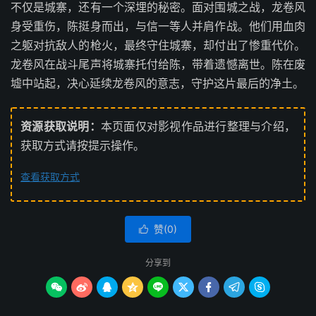
不仅是城寨，还有一个深埋的秘密。面对围城之战，龙卷风
身受重伤，陈挺身而出，与信一等人并肩作战。他们用血肉
之躯对抗敌人的枪火，最终守住城寨，却付出了惨重代价。
龙卷风在战斗尾声将城寨托付给陈，带着遗憾离世。陈在废
墟中站起，决心延续龙卷风的意志，守护这片最后的净土。
资源获取说明：
本页面仅对影视作品进行整理与介绍，
获取方式请按提示操作。
查看获取方式
赞(
0
)

分享到








