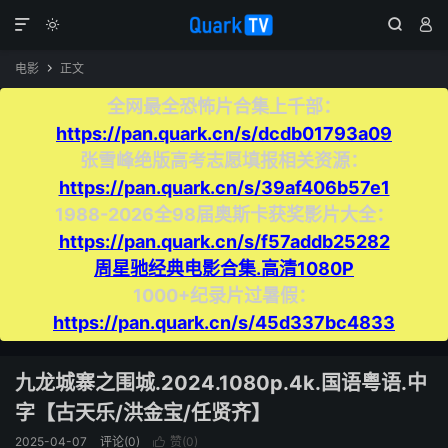




电影
正文

全网最全恐怖片合集上千部：
https://pan.quark.cn/s/dcdb01793a09
张雪峰绝版高考志愿填报相关资源：
https://pan.quark.cn/s/39af406b57e1
1988-2026全98届奥斯卡获奖影片大全：
https://pan.quark.cn/s/f57addb25282
周星驰经典电影合集.高清1080P
1000+纪录片过暑假：
https://pan.quark.cn/s/45d337bc4833
九龙城寨之围城.2024.1080p.4k.国语粤语.中
字【古天乐/洪金宝/任贤齐】
2025-04-07
评论(0)
赞(
0
)
