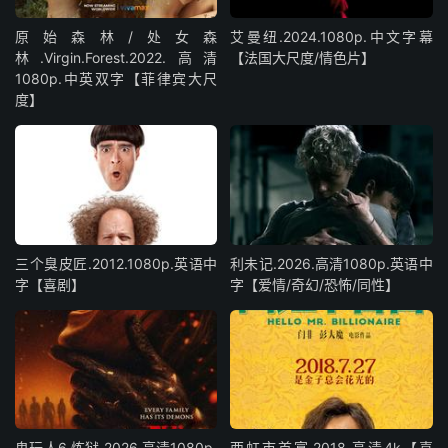
原始森林/处女森
艾曼纽.2024.1080p.中文字幕
林.Virgin.Forest.2022.高清
【法国大尺度/情色片】
1080p.中英双字【菲律宾大尺
度】
三个臭皮匠.2012.1080p.英语中
利未记.2026.高清1080p.英语中
字【喜剧】
字【爱情/奇幻/恐怖/同性】
鬼玩人6.炼狱.2026.高清1080p.
西虹市首富.2018.高清4k【喜