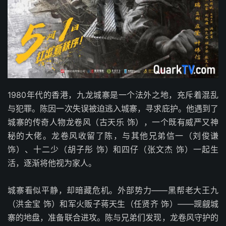
1980年代的香港，九龙城寨是一个法外之地，充斥着混乱
与犯罪。陈因一次失误被迫逃入城寨，寻求庇护。他遇到了
城寨的传奇人物龙卷风（古天乐 饰），一个既有威严又神
秘的大佬。龙卷风收留了陈，与其他兄弟信一（刘俊谦
饰）、十二少（胡子彤 饰）和四仔（张文杰 饰）一起生
活，逐渐将他视为家人。
城寨看似平静，却暗藏危机。外部势力——黑帮老大王九
（洪金宝 饰）和军火贩子蒋天生（任贤齐 饰）——觊觎城
寨的地盘，准备联合进攻。陈与兄弟们发现，龙卷风守护的