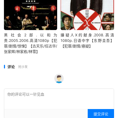
黑社会2部.以和为
嫌疑人X的献身.2008.高清
贵.2005.2006.高清1080p【犯
1080p.日语中字【东野圭吾】
罪/剧情/惊悚】【古天乐/任达华/
【犯罪/剧情/悬疑】
张家辉/林家栋/林雪】
评论
抢沙发
提交评论