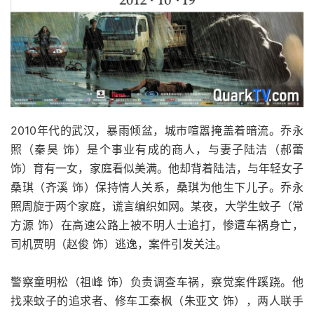
2010年代的武汉，暴雨倾盆，城市喧嚣掩盖着暗流。乔永
照（秦昊 饰）是个事业有成的商人，与妻子陆洁（郝蕾
饰）育有一女，家庭看似美满。他却背着陆洁，与年轻女子
桑琪（齐溪 饰）保持情人关系，桑琪为他生下儿子。乔永
照周旋于两个家庭，谎言编织如网。某夜，大学生蚊子（常
方源 饰）在高速公路上被不明人士追打，惨遭车祸身亡，
司机贾明（赵俊 饰）逃逸，案件引发关注。
警察童明松（祖峰 饰）负责调查车祸，察觉案件蹊跷。他
找来蚊子的追求者、修车工秦枫（朱亚文 饰），两人联手