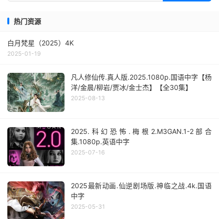
热门资源
白月梵星（2025）4K
2025-01-19
凡人修仙传.真人版.2025.1080p.国语中字【杨
洋/金晨/柳岩/贾冰/金士杰】【全30集】
2025-08-13
2025.科幻恐怖.梅根2.M3GAN.1-2部合
集.1080p.英语中字
2025-07-16
2025最新动画.仙逆剧场版.神临之战.4k.国语
中字
2025-05-31