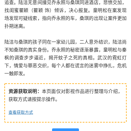
追查。陆洁无意间撞见乔永照与桑琪同进酒店，悲愤交加，
找闺蜜瞿颖（瞿颖 饰）倾诉，决心报复。童明松在案发现
场发现可疑线索，指向乔永照的车，桑琪的出现让案件更加
扑朔迷离。
陆洁与桑琪的孩子同在一家幼儿园，二人意外结识，陆洁尚
不知桑琪的真实身份。乔永照的秘密逐渐暴露，童明松与秦
枫的调查步步逼近，揭开蚊子之死的真相。武汉的霓虹灯
下，情爱与罪恶交织，每个人都在谎言的迷雾中挣扎，危机
一触即发。
资源获取说明：
本页面仅对影视作品进行整理与介绍，
获取方式请按提示操作。
查看获取方式