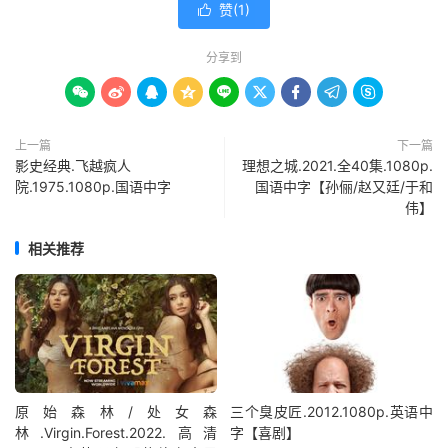
赞(
1
)

分享到









上一篇
下一篇
影史经典.飞越疯人
理想之城.2021.全40集.1080p.
院.1975.1080p.国语中字
国语中字【孙俪/赵又廷/于和
伟】
相关推荐
原始森林/处女森
三个臭皮匠.2012.1080p.英语中
林.Virgin.Forest.2022.高清
字【喜剧】